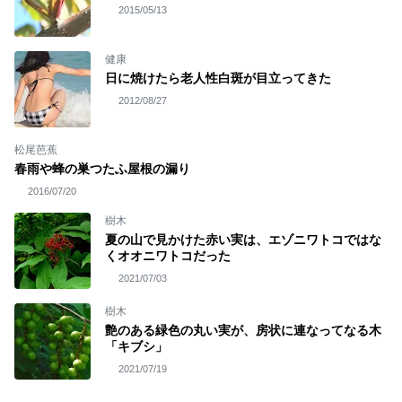
2015/05/13
健康
日に焼けたら老人性白斑が目立ってきた
2012/08/27
松尾芭蕉
春雨や蜂の巣つたふ屋根の漏り
2016/07/20
樹木
夏の山で見かけた赤い実は、エゾニワトコではな
くオオニワトコだった
2021/07/03
樹木
艶のある緑色の丸い実が、房状に連なってなる木
「キブシ」
2021/07/19