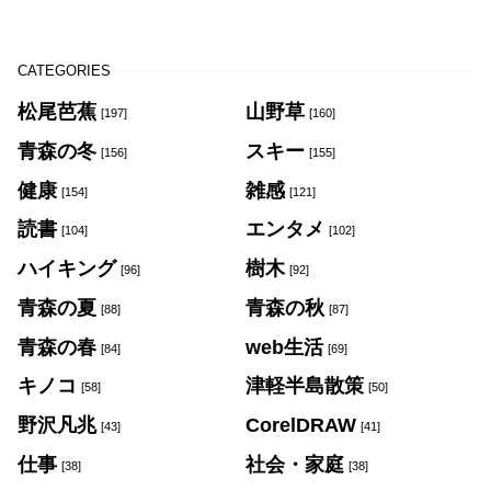
CATEGORIES
松尾芭蕉
山野草
[197]
[160]
青森の冬
スキー
[156]
[155]
健康
雑感
[154]
[121]
読書
エンタメ
[104]
[102]
ハイキング
樹木
[96]
[92]
青森の夏
青森の秋
[88]
[87]
青森の春
web生活
[84]
[69]
キノコ
津軽半島散策
[58]
[50]
野沢凡兆
CorelDRAW
[43]
[41]
仕事
社会・家庭
[38]
[38]