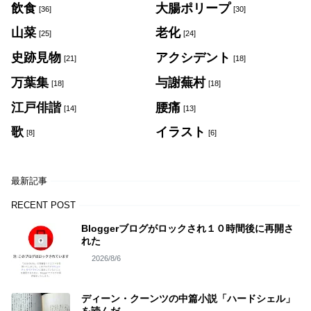
飲食
大腸ポリープ
[36]
[30]
山菜
老化
[25]
[24]
史跡見物
アクシデント
[21]
[18]
万葉集
与謝蕪村
[18]
[18]
江戸俳諧
腰痛
[14]
[13]
歌
イラスト
[8]
[6]
最新記事
RECENT POST
Bloggerブログがロックされ１０時間後に再開さ
れた
2026/8/6
ディーン・クーンツの中篇小説「ハードシェル」