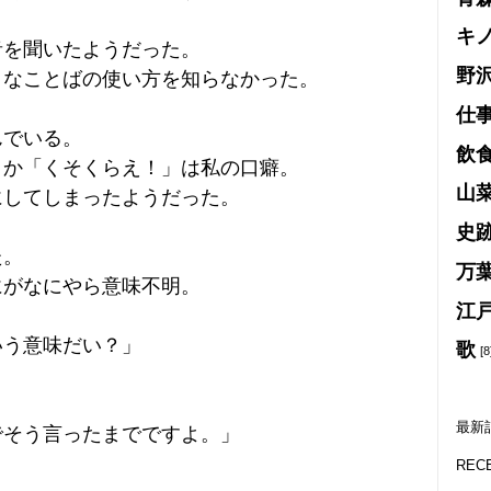
キ
音を聞いたようだった。
野
うなことばの使い方を知らなかった。
仕
んでいる。
飲
とか「くそくらえ！」は私の口癖。
山
にしてしまったようだった。
史
た。
万
にがなにやら意味不明。
江
いう意味だい？」
歌
[8
。
最新
でそう言ったまでですよ。」
REC