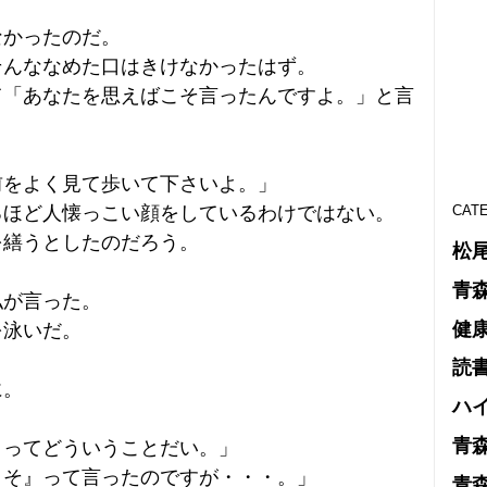
なかったのだ。
そんななめた口はきけなかったはず。
て「あなたを思えばこそ言ったんですよ。」と言
前をよく見て歩いて下さいよ。」
るほど人懐っこい顔をしているわけではない。
CAT
を繕うとしたのだろう。
松
青
私が言った。
健
を泳いだ。
読
に。
ハ
青
』ってどういうことだい。」
こそ』って言ったのですが・・・。」
青