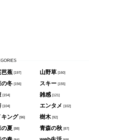
EGORIES
尾芭蕉
山野草
[197]
[160]
森の冬
スキー
[156]
[155]
康
雑感
[154]
[121]
書
エンタメ
[104]
[102]
イキング
樹木
[96]
[92]
森の夏
青森の秋
[88]
[87]
森の春
web生活
[84]
[69]