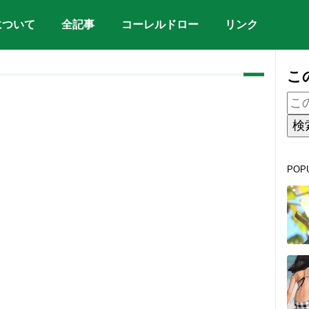
について
全記事
コーレルドロー
リンク
こ
POP