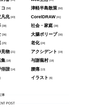
ノコ
津軽半島散策
[58]
[50]
沢凡兆
CorelDRAW
[43]
[41]
事
社会・家庭
[38]
[38]
食
大腸ポリープ
[36]
[30]
菜
老化
[25]
[24]
跡見物
アクシデント
[21]
[19]
葉集
与謝蕪村
[18]
[18]
戸俳諧
腰痛
[14]
[13]
イラスト
]
[6]
記事
ENT POST