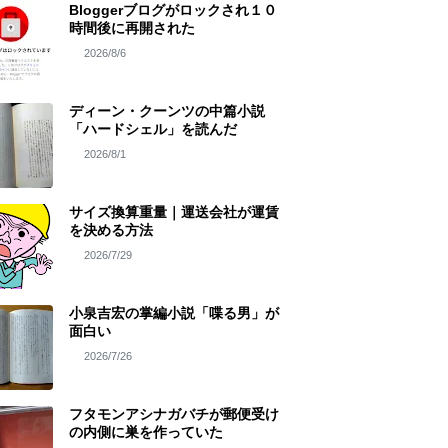
Bloggerブログがロックされ１０
時間後に再開された
2026/8/6
ディーン・クーンツの中篇小説
「ハードシェル」を読んだ
2026/8/1
サイズ換算重量｜運送会社が運賃
を決める方法
2026/7/29
小泉吉宏の掌編小説「喋る男」が
面白い
2026/7/26
フタモンアシナガバチが郵便受け
の内側に巣を作っていた