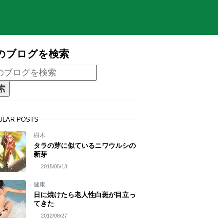
のブログを検索
ULAR POSTS
樹木
タラの芽に似ているニワウルシの
新芽
2015/05/13
健康
日に焼けたら老人性白斑が目立っ
てきた
2012/08/27