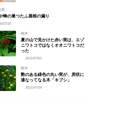
芭蕉
や蜂の巣つたふ屋根の漏り
6/07/20
樹木
夏の山で見かけた赤い実は、エゾ
ニワトコではなくオオニワトコだ
った
2021/07/03
樹木
艶のある緑色の丸い実が、房状に
連なってなる木「キブシ」
2021/07/19