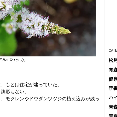
CAT
マルバハッカ。
松
青
健
は、もとは住宅が建っていた。
読
て跡形もない。
ハ
く、モクレンやドウダンツツジの植え込みが残っ
青
青