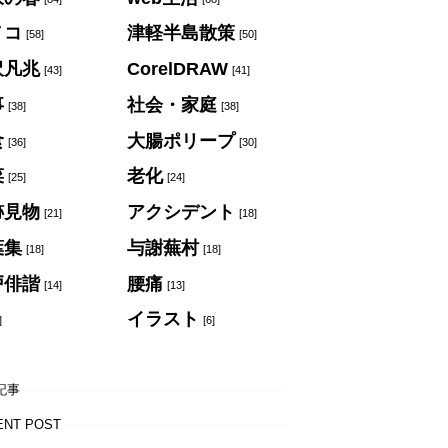
ノコ
津軽半島散策
[58]
[50]
沢凡兆
CorelDRAW
[43]
[41]
事
社会・家庭
[38]
[38]
食
大腸ポリープ
[36]
[30]
菜
老化
[25]
[24]
跡見物
アクシデント
[21]
[18]
葉集
与謝蕪村
[18]
[18]
戸俳諧
腰痛
[14]
[13]
イラスト
]
[6]
記事
ENT POST