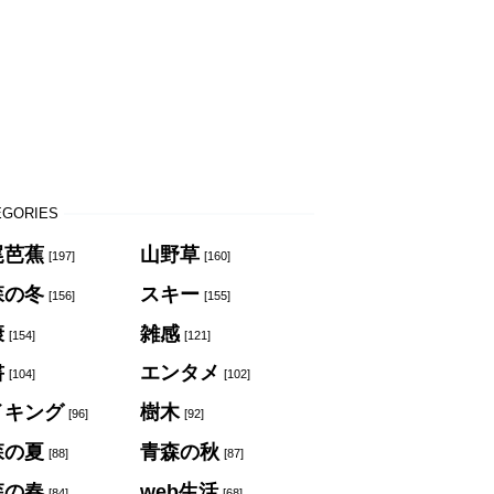
EGORIES
尾芭蕉
山野草
[197]
[160]
森の冬
スキー
[156]
[155]
康
雑感
[154]
[121]
書
エンタメ
[104]
[102]
イキング
樹木
[96]
[92]
森の夏
青森の秋
[88]
[87]
森の春
web生活
[84]
[68]