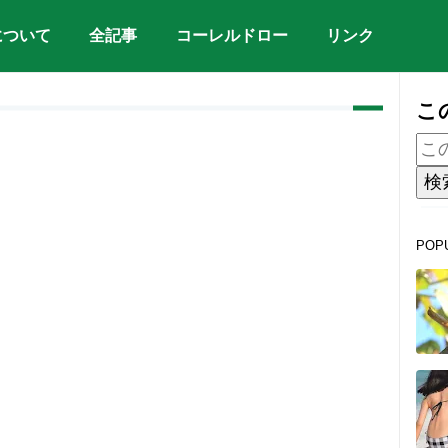
について
全記事
コーレルドロー
リンク
こ
POP