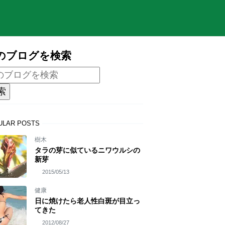
のブログを検索
ULAR POSTS
樹木
タラの芽に似ているニワウルシの
新芽
2015/05/13
健康
日に焼けたら老人性白斑が目立っ
てきた
2012/08/27