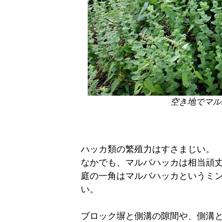
空き地でマル
ハッカ類の繁殖力はすさまじい。
なかでも、マルバハッカは相当頑
庭の一角はマルバハッカというミ
い。
ブロック塀と側溝の隙間や、側溝