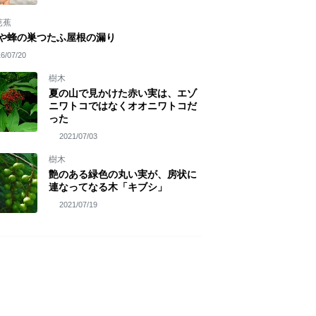
芭蕉
や蜂の巣つたふ屋根の漏り
6/07/20
樹木
夏の山で見かけた赤い実は、エゾ
ニワトコではなくオオニワトコだ
った
2021/07/03
樹木
艶のある緑色の丸い実が、房状に
連なってなる木「キブシ」
2021/07/19