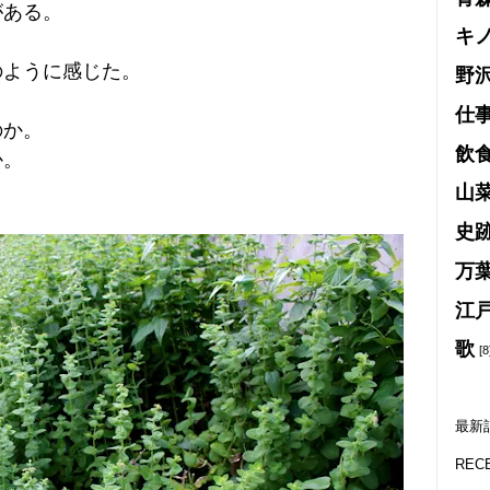
がある。
キ
のように感じた。
野
仕
のか。
飲
か。
山
史
万
江
歌
[8
最新
REC