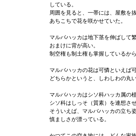
している。
周囲を見ると、一帯には、屋敷を
あちこちで花を咲かせていた。
マルバハッカは地下茎を伸ばして
おまけに背が高い。
制空権も制土権も掌握しているか
マルバハッカの花は可憐といえば
どちらかというと、しわしわの丸
マルバハッカはシソ科ハッカ属の
シソ科はしっそ（質素）を連想さ
そういえば、マルバハッカの立ち
慎ましさが漂っている。
かつてこの空き地には、どんな家