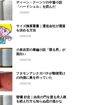
ディーン・クーンツの中篇小説
「ハードシェル」を読んだ
2026/8/1
サイズ換算重量｜運送会社が運賃
を決める方法
2026/7/29
小泉吉宏の掌編小説「喋る男」が
面白い
2026/7/26
フタモンアシナガバチが郵便受け
の内側に巣を作っていた
2026/7/25
曽禰 好忠｜由良の門を渡る舟人梶
を絶え行方も知らぬ恋の道かな