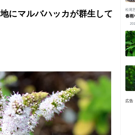
松尾
き地にマルバハッカが群生して
春雨
201
広告