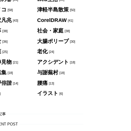
ノコ
津軽半島散策
[58]
[50]
沢凡兆
CorelDRAW
[43]
[41]
事
社会・家庭
[38]
[38]
食
大腸ポリープ
[36]
[30]
菜
老化
[25]
[24]
跡見物
アクシデント
[21]
[18]
葉集
与謝蕪村
[18]
[18]
戸俳諧
腰痛
[14]
[13]
イラスト
]
[6]
記事
ENT POST