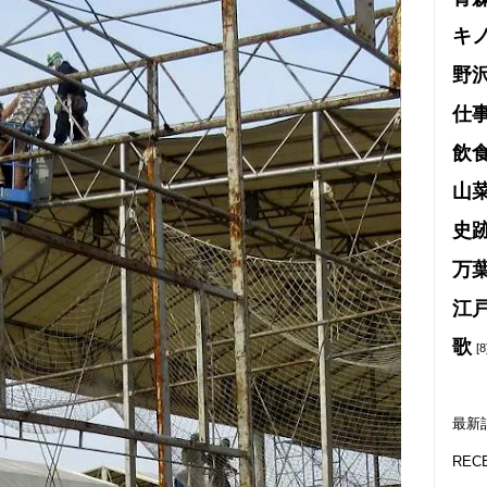
キ
野
仕
飲
山
史
万
江
歌
[8
最新
REC