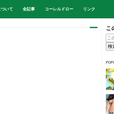
について
全記事
コーレルドロー
リンク
こ
POP