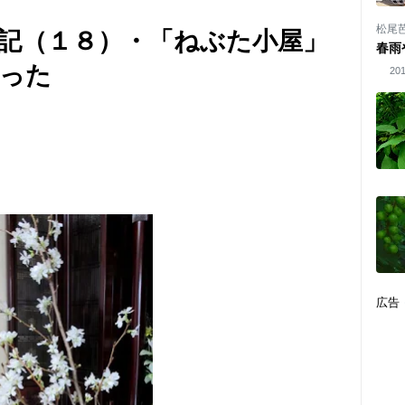
松尾
記（１８）・「ねぶた小屋」
春雨
った
201
広告