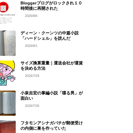
Bloggerブログがロックされ１０
時間後に再開された
2026/8/6
ディーン・クーンツの中篇小説
「ハードシェル」を読んだ
2026/8/1
サイズ換算重量｜運送会社が運賃
を決める方法
2026/7/29
小泉吉宏の掌編小説「喋る男」が
面白い
2026/7/26
フタモンアシナガバチが郵便受け
の内側に巣を作っていた