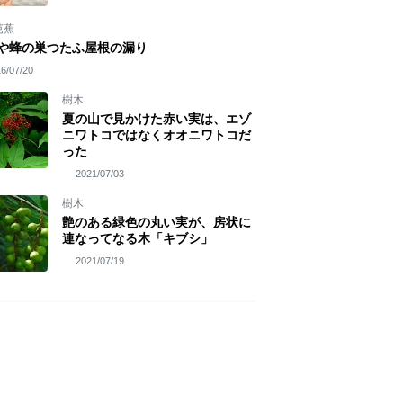
芭蕉
や蜂の巣つたふ屋根の漏り
6/07/20
樹木
夏の山で見かけた赤い実は、エゾ
ニワトコではなくオオニワトコだ
った
2021/07/03
樹木
艶のある緑色の丸い実が、房状に
連なってなる木「キブシ」
2021/07/19