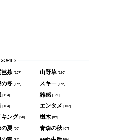
EGORIES
尾芭蕉
山野草
[197]
[160]
森の冬
スキー
[156]
[155]
康
雑感
[154]
[121]
書
エンタメ
[104]
[102]
イキング
樹木
[96]
[92]
森の夏
青森の秋
[88]
[87]
森の春
web生活
[84]
[69]