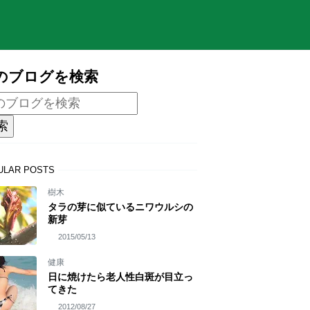
のブログを検索
ULAR POSTS
樹木
タラの芽に似ているニワウルシの
新芽
2015/05/13
健康
日に焼けたら老人性白斑が目立っ
てきた
2012/08/27