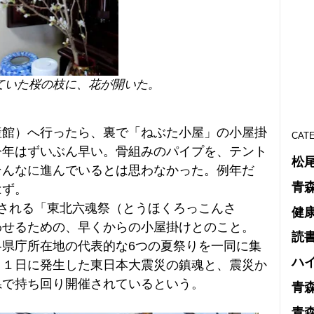
ていた桜の枝に、花が開いた。
館）へ行ったら、裏で「ねぶた小屋」の小屋掛
CAT
今年はずいぶん早い。骨組みのパイプを、テント
松
そんなに進んでいるとは思わなかった。例年だ
青
はず。
される「東北六魂祭（とうほくろっこんさ
健
わせるための、早くからの小屋掛けとのこと。
読
県庁所在地の代表的な6つの夏祭りを一同に集
ハ
１１日に発生した東日本大震災の鎮魂と、震災か
県で持ち回り開催されているという。
青
青