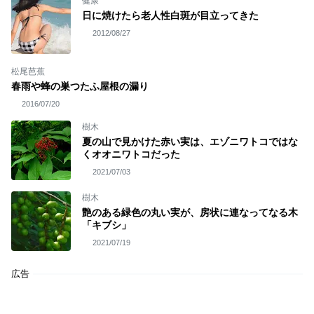
健康
日に焼けたら老人性白斑が目立ってきた
2012/08/27
松尾芭蕉
春雨や蜂の巣つたふ屋根の漏り
2016/07/20
樹木
夏の山で見かけた赤い実は、エゾニワトコではな
くオオニワトコだった
2021/07/03
樹木
艶のある緑色の丸い実が、房状に連なってなる木
「キブシ」
2021/07/19
広告