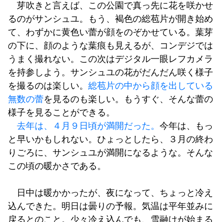
芽吹きと言えば、この公園で真っ先に花を咲かせ
るのがサンシュユ。もう、褐色の総苞片が開き始め
て、わずかに黄色い蕾が顔をのぞかせている。葉芽
の下に、顔のような葉痕も見えるが、コンデジでは
うまく撮れない。この次はデジタル一眼レフカメラ
を持参しよう。サンシュユの花がだんだん咲く様子
を撮るのは楽しい。
総苞片の中から顔を出している
無数の蕾
を見るのも楽しい。もうすぐ、そんな蕾の
様子を見ることができる。
去年は、４月９日頃が満開だった。
今年は、もっ
と早いかもしれない。ひょっとしたら、３月の終わ
りごろに、サンシュユが満開になるような。そんな
この頃の暖かさである。
日中は暖かかったが、夜になって、ちょっと冷え
込んできた。明日は曇りの予報。気温は平年並みに
戻るとのこと。少々冷え込んでも、雪融けが始まる