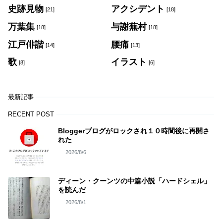
史跡見物
アクシデント
[21]
[18]
万葉集
与謝蕪村
[18]
[18]
江戸俳諧
腰痛
[14]
[13]
歌
イラスト
[8]
[6]
最新記事
RECENT POST
Bloggerブログがロックされ１０時間後に再開さ
れた
2026/8/6
ディーン・クーンツの中篇小説「ハードシェル」
を読んだ
2026/8/1