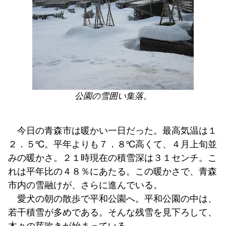
公園の雪囲い集落。
今日の青森市は暖かい一日だった。最高気温は１
２．５℃。平年よりも７．８℃高くて、４月上旬並
みの暖かさ。２１時現在の積雪深は３１センチ。こ
れは平年比の４８％にあたる。この暖かさで、青森
市内の雪融けが、さらに進んでいる。
愛犬の朝の散歩で平和公園へ。平和公園の中は、
若干積雪が多めである。そんな残雪を見下ろして、