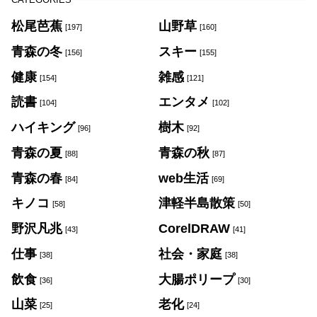
松尾芭蕉
山野草
[197]
[160]
青森の冬
スキー
[156]
[155]
健康
雑感
[154]
[121]
読書
エンタメ
[104]
[102]
ハイキング
樹木
[96]
[92]
青森の夏
青森の秋
[88]
[87]
青森の春
web生活
[84]
[69]
キノコ
津軽半島散策
[58]
[50]
野沢凡兆
CorelDRAW
[43]
[41]
仕事
社会・家庭
[38]
[38]
飲食
大腸ポリープ
[36]
[30]
山菜
老化
[25]
[24]