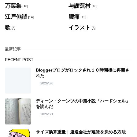
万葉集
与謝蕪村
[18]
[18]
江戸俳諧
腰痛
[14]
[13]
歌
イラスト
[8]
[6]
最新記事
RECENT POST
Bloggerブログがロックされ１０時間後に再開さ
れた
2026/8/6
ディーン・クーンツの中篇小説「ハードシェル」
を読んだ
2026/8/1
サイズ換算重量｜運送会社が運賃を決める方法