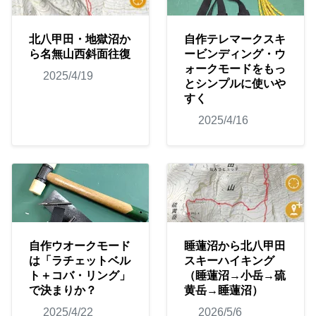
北八甲田・地獄沼か
自作テレマークスキ
ら名無山西斜面往復
ービンディング・ウ
ォークモードをもっ
2025/4/19
とシンプルに使いや
すく
2025/4/16
自作ウオークモード
睡蓮沼から北八甲田
は「ラチェットベル
スキーハイキング
ト＋コバ・リング」
（睡蓮沼→小岳→硫
で決まりか？
黄岳→睡蓮沼）
2025/4/22
2026/5/6