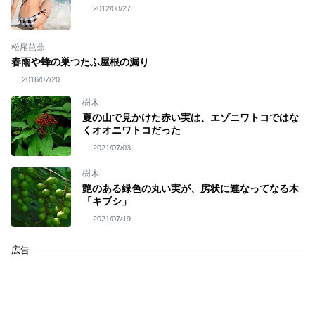
2012/08/27
松尾芭蕉
春雨や蜂の巣つたふ屋根の漏り
2016/07/20
樹木
夏の山で見かけた赤い実は、エゾニワトコではな
くオオニワトコだった
2021/07/03
樹木
艶のある緑色の丸い実が、房状に連なってなる木
「キブシ」
2021/07/19
広告