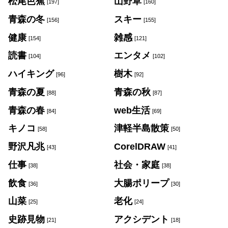
松尾芭蕉
山野草
[197]
[160]
青森の冬
スキー
[156]
[155]
健康
雑感
[154]
[121]
読書
エンタメ
[104]
[102]
ハイキング
樹木
[96]
[92]
青森の夏
青森の秋
[88]
[87]
青森の春
web生活
[84]
[69]
キノコ
津軽半島散策
[58]
[50]
野沢凡兆
CorelDRAW
[43]
[41]
仕事
社会・家庭
[38]
[38]
飲食
大腸ポリープ
[36]
[30]
山菜
老化
[25]
[24]
史跡見物
アクシデント
[21]
[18]