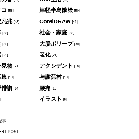
ノコ
津軽半島散策
[58]
[50]
沢凡兆
CorelDRAW
[43]
[41]
事
社会・家庭
[38]
[38]
食
大腸ポリープ
[36]
[30]
菜
老化
[25]
[24]
跡見物
アクシデント
[21]
[18]
葉集
与謝蕪村
[18]
[18]
戸俳諧
腰痛
[14]
[13]
イラスト
]
[6]
記事
ENT POST