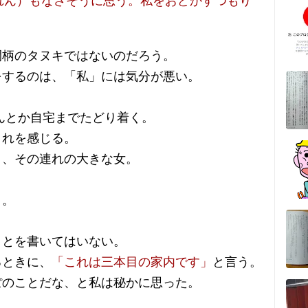
れん）もなさそうに思う。私をおどかすつもり
間柄のタヌキではないのだろう。
をするのは、「私」には気分が悪い。
んとか自宅までたどり着く。
きれを感じる。
と、その連れの大きな女。
う。
ことを書いてはいない。
るときに、
「これは三本目の家内です」
と言う。
ぽのことだな、と私は秘かに思った。