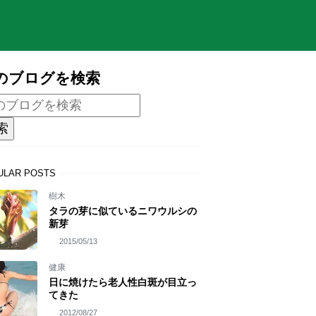
のブログを検索
ULAR POSTS
樹木
タラの芽に似ているニワウルシの
新芽
2015/05/13
健康
日に焼けたら老人性白斑が目立っ
てきた
2012/08/27