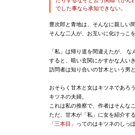
たりするなぞと云う関聯（かん
でした事なら承知できない。
豊次郎と青地は、そんなに親しい
そんな二人が、お互いに化けっこ
「私」は帰り道を間違えたが、 な
すると、暗い玄関にかすかな人い
訪問者は知り合いの甘木という男
おそらく甘木と女はキツネであろ
キツネの夫婦。
これは私の推察で、作者はそんな
ただ、甘木が「私」に女を紹介す
「三本目」
ってのはキツネのしっ