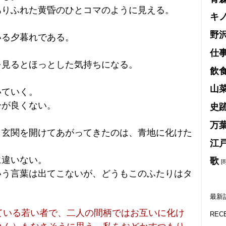
ありふれた黄昏のひとコマのように見える。
キ
野
いる夕暮れである。
。
仕
を見るとほっとした気持ちになる。
飲
山
いていく。
分が良くない。
史
万
、玄関を開けてあがってきたのは、青地に化けた
江
に違いない。
歌
[8
いう言葉は出てこないが、どうもこのふたりはタ
最新
ている若い者で、二人の間柄ではお互いに化け
REC