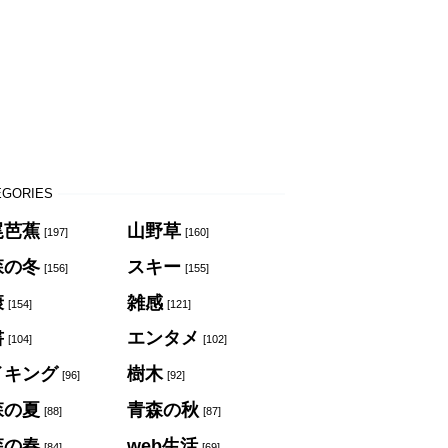
EGORIES
尾芭蕉
山野草
[197]
[160]
森の冬
スキー
[156]
[155]
康
雑感
[154]
[121]
書
エンタメ
[104]
[102]
イキング
樹木
[96]
[92]
森の夏
青森の秋
[88]
[87]
森の春
web生活
[84]
[69]