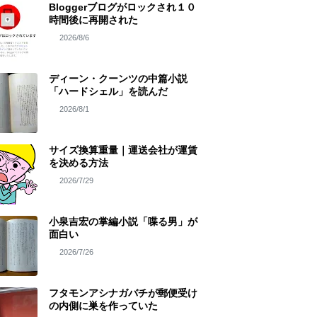
Bloggerブログがロックされ１０
時間後に再開された
2026/8/6
ディーン・クーンツの中篇小説
「ハードシェル」を読んだ
2026/8/1
サイズ換算重量｜運送会社が運賃
を決める方法
2026/7/29
小泉吉宏の掌編小説「喋る男」が
面白い
2026/7/26
フタモンアシナガバチが郵便受け
の内側に巣を作っていた