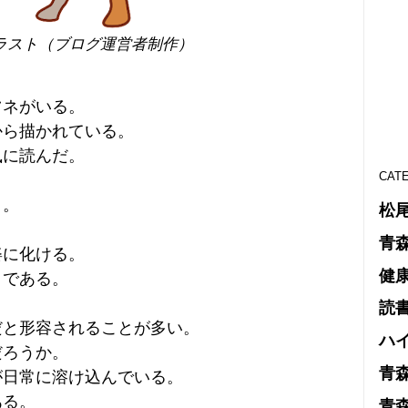
スト（ブログ運営者制作）
ツネがいる。
から描かれている。
風に読んだ。
CAT
と。
松
青
姿に化ける。
健
」である。
読
だと形容されることが多い。
ハ
だろうか。
青
が日常に溶け込んでいる。
ある。
青