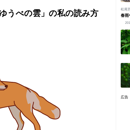
松尾
ゆうべの雲」の私の読み方
春雨
201
広告