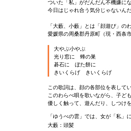
ついた「私」がだんだん不機嫌に
今日はじゃれ合う気分じゃないん
「大藪、小藪」とは「顔遊び」の
愛媛県の周桑郡丹原町（現・西条
大やぶ小やぶ
光り窓に 蜂の巣
碁石に ぼた餅に
きいくらげ きいくらげ
この歌詞は、顔の各部位を表して
このわらべ唄を歌いながら、子ど
優しく触って、遊んだり、しつけ
「ゆうべの雲」では、女が「私」
大藪：頭髪