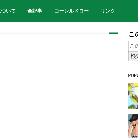
について
全記事
コーレルドロー
リンク
こ
POP