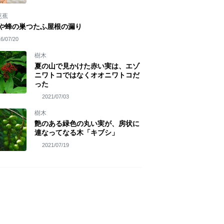
芭蕉
や蜂の巣つたふ屋根の漏り
6/07/20
樹木
夏の山で見かけた赤い実は、エゾ
ニワトコではなくオオニワトコだ
った
2021/07/03
樹木
艶のある緑色の丸い実が、房状に
連なってなる木「キブシ」
2021/07/19