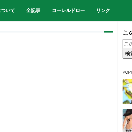
について
全記事
コーレルドロー
リンク
こ
POP