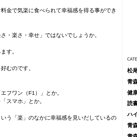
な料金で気楽に食べられて幸福感を得る事ができ
軽さ・楽さ・幸せ」ではないでしょうか。
みます。
CAT
を好むのです。
松
青
。
健
エフワン（F1）」とか。
を「スマホ」とか。
読
ハ
という「楽」のなかに幸福感を見いだしているの
青
青