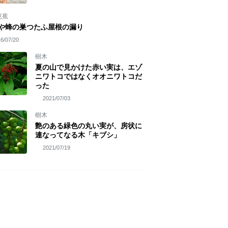
芭蕉
や蜂の巣つたふ屋根の漏り
6/07/20
樹木
夏の山で見かけた赤い実は、エゾ
ニワトコではなくオオニワトコだ
った
2021/07/03
樹木
艶のある緑色の丸い実が、房状に
連なってなる木「キブシ」
2021/07/19