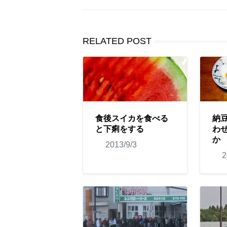
RELATED POST
食後スイカを食べる
納
と下痢をする
わ
か
2013/9/3
2