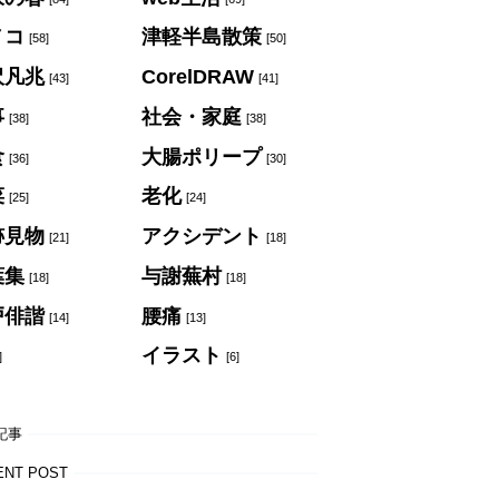
ノコ
津軽半島散策
[58]
[50]
沢凡兆
CorelDRAW
[43]
[41]
事
社会・家庭
[38]
[38]
食
大腸ポリープ
[36]
[30]
菜
老化
[25]
[24]
跡見物
アクシデント
[21]
[18]
葉集
与謝蕪村
[18]
[18]
戸俳諧
腰痛
[14]
[13]
イラスト
]
[6]
記事
ENT POST