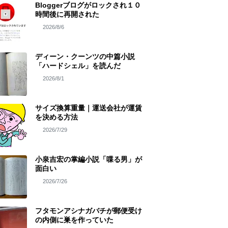
Bloggerブログがロックされ１０
時間後に再開された
2026/8/6
ディーン・クーンツの中篇小説
「ハードシェル」を読んだ
2026/8/1
サイズ換算重量｜運送会社が運賃
を決める方法
2026/7/29
小泉吉宏の掌編小説「喋る男」が
面白い
2026/7/26
フタモンアシナガバチが郵便受け
の内側に巣を作っていた