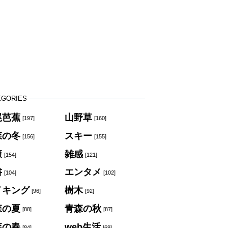
EGORIES
尾芭蕉
山野草
[197]
[160]
森の冬
スキー
[156]
[155]
康
雑感
[154]
[121]
書
エンタメ
[104]
[102]
イキング
樹木
[96]
[92]
森の夏
青森の秋
[88]
[87]
森の春
web生活
[84]
[69]