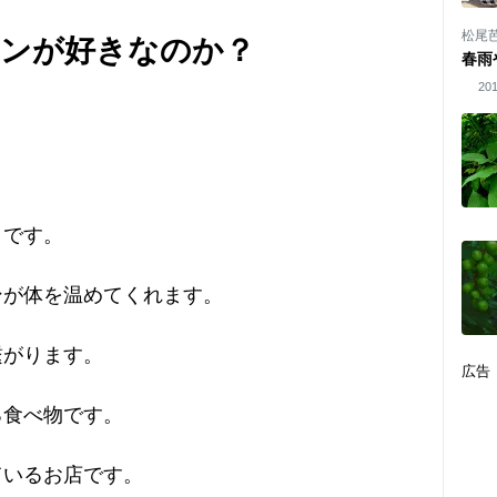
松尾
メンが好きなのか？
春雨
201
うです。
ンが体を温めてくれます。
繋がります。
広告
る食べ物です。
ているお店です。