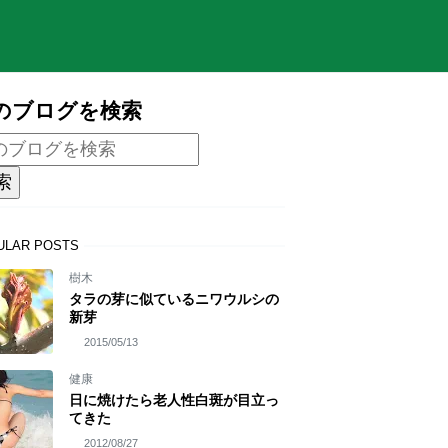
のブログを検索
ULAR POSTS
樹木
タラの芽に似ているニワウルシの
新芽
2015/05/13
健康
日に焼けたら老人性白斑が目立っ
てきた
2012/08/27