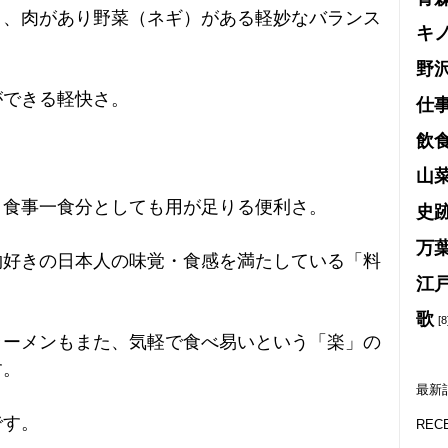
り、肉があり野菜（ネギ）がある軽妙なバランス
キ
野
ができる軽快さ。
仕
飲
。
山
、食事一食分としても用が足りる便利さ。
史
万
物好きの日本人の味覚・食感を満たしている「料
江
歌
[8
ラーメンもまた、気軽で食べ易いという「楽」の
す。
最新
です。
REC