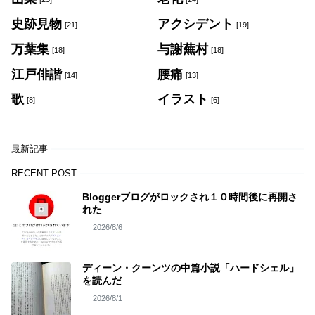
史跡見物
アクシデント
[21]
[19]
万葉集
与謝蕪村
[18]
[18]
江戸俳諧
腰痛
[14]
[13]
歌
イラスト
[8]
[6]
最新記事
RECENT POST
Bloggerブログがロックされ１０時間後に再開さ
れた
2026/8/6
ディーン・クーンツの中篇小説「ハードシェル」
を読んだ
2026/8/1