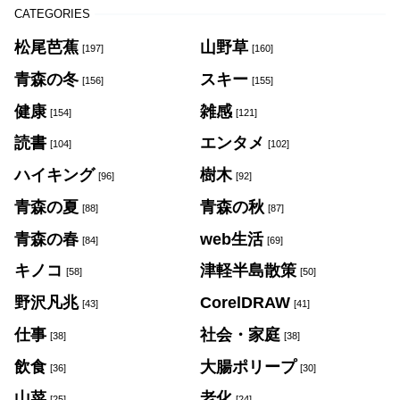
CATEGORIES
松尾芭蕉
山野草
[197]
[160]
青森の冬
スキー
[156]
[155]
健康
雑感
[154]
[121]
読書
エンタメ
[104]
[102]
ハイキング
樹木
[96]
[92]
青森の夏
青森の秋
[88]
[87]
青森の春
web生活
[84]
[69]
キノコ
津軽半島散策
[58]
[50]
野沢凡兆
CorelDRAW
[43]
[41]
仕事
社会・家庭
[38]
[38]
飲食
大腸ポリープ
[36]
[30]
山菜
老化
[25]
[24]