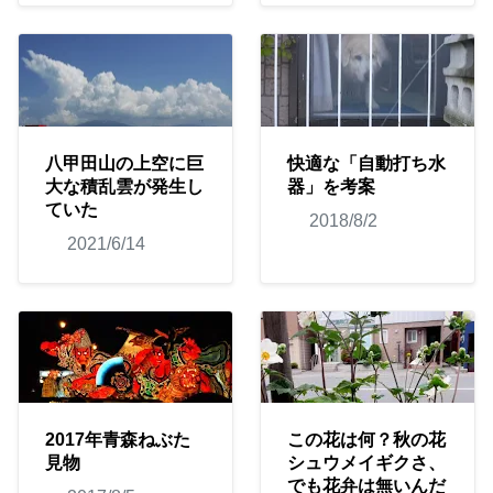
八甲田山の上空に巨
快適な「自動打ち水
大な積乱雲が発生し
器」を考案
ていた
2018/8/2
2021/6/14
2017年青森ねぶた
この花は何？秋の花
見物
シュウメイギクさ、
でも花弁は無いんだ