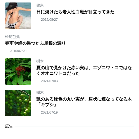
健康
日に焼けたら老人性白斑が目立ってきた
2012/08/27
松尾芭蕉
春雨や蜂の巣つたふ屋根の漏り
2016/07/20
樹木
夏の山で見かけた赤い実は、エゾニワトコではな
くオオニワトコだった
2021/07/03
樹木
艶のある緑色の丸い実が、房状に連なってなる木
「キブシ」
2021/07/19
広告