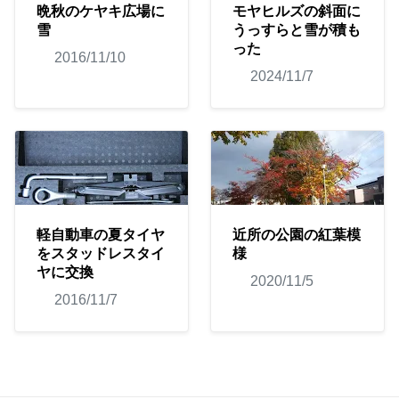
晩秋のケヤキ広場に
モヤヒルズの斜面に
雪
うっすらと雪が積も
った
2016/11/10
2024/11/7
軽自動車の夏タイヤ
近所の公園の紅葉模
をスタッドレスタイ
様
ヤに交換
2020/11/5
2016/11/7