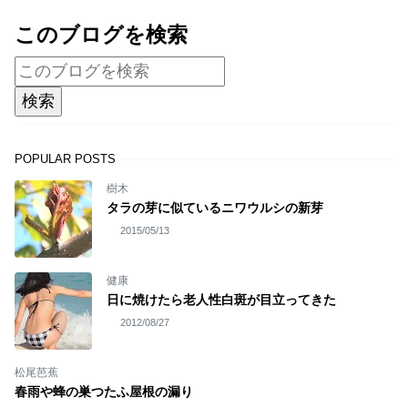
このブログを検索
POPULAR POSTS
樹木
タラの芽に似ているニワウルシの新芽
2015/05/13
健康
日に焼けたら老人性白斑が目立ってきた
2012/08/27
松尾芭蕉
春雨や蜂の巣つたふ屋根の漏り