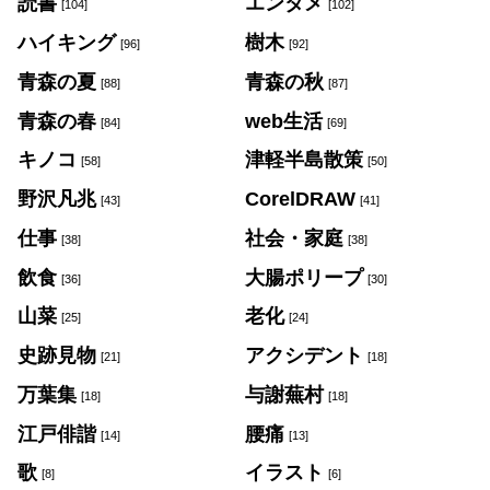
読書
エンタメ
[104]
[102]
ハイキング
樹木
[96]
[92]
青森の夏
青森の秋
[88]
[87]
青森の春
web生活
[84]
[69]
キノコ
津軽半島散策
[58]
[50]
野沢凡兆
CorelDRAW
[43]
[41]
仕事
社会・家庭
[38]
[38]
飲食
大腸ポリープ
[36]
[30]
山菜
老化
[25]
[24]
史跡見物
アクシデント
[21]
[18]
万葉集
与謝蕪村
[18]
[18]
江戸俳諧
腰痛
[14]
[13]
歌
イラスト
[8]
[6]