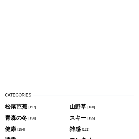
CATEGORIES
松尾芭蕉
山野草
[197]
[160]
青森の冬
スキー
[156]
[155]
健康
雑感
[154]
[121]