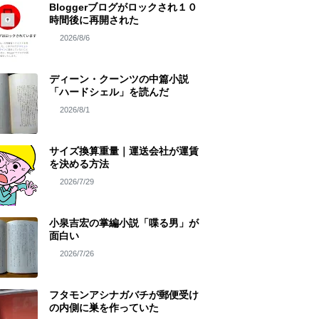
Bloggerブログがロックされ１０
時間後に再開された
2026/8/6
ディーン・クーンツの中篇小説
「ハードシェル」を読んだ
2026/8/1
サイズ換算重量｜運送会社が運賃
を決める方法
2026/7/29
小泉吉宏の掌編小説「喋る男」が
面白い
2026/7/26
フタモンアシナガバチが郵便受け
の内側に巣を作っていた