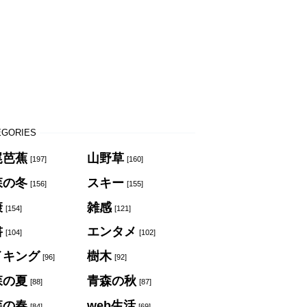
EGORIES
尾芭蕉
山野草
[197]
[160]
森の冬
スキー
[156]
[155]
康
雑感
[154]
[121]
書
エンタメ
[104]
[102]
イキング
樹木
[96]
[92]
森の夏
青森の秋
[88]
[87]
森の春
web生活
[84]
[69]