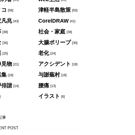
ノコ
津軽半島散策
[58]
[50]
沢凡兆
CorelDRAW
[43]
[41]
事
社会・家庭
[38]
[38]
食
大腸ポリープ
[36]
[30]
菜
老化
[25]
[24]
跡見物
アクシデント
[21]
[18]
葉集
与謝蕪村
[18]
[18]
戸俳諧
腰痛
[14]
[13]
イラスト
]
[6]
記事
ENT POST