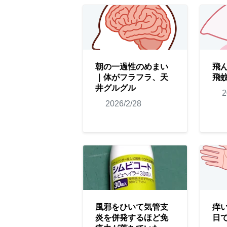
朝の一過性のめまい
飛
｜体がフラフラ、天
飛
井グルグル
2
2026/2/28
風邪をひいて気管支
痒
炎を併発するほど免
日