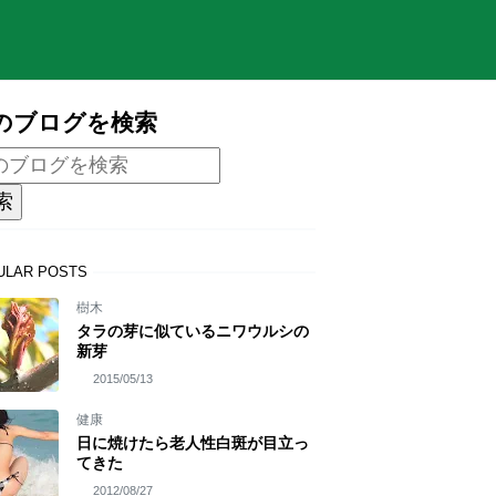
のブログを検索
ULAR POSTS
樹木
タラの芽に似ているニワウルシの
新芽
2015/05/13
健康
日に焼けたら老人性白斑が目立っ
てきた
2012/08/27