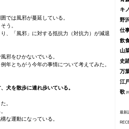
キ
周囲では風邪が蔓延している。
野
りそう。
仕
まり、「風邪」に対する抵抗力（対抗力）が減退
飲
山
で風邪をひかないでいる。
史
、例年とちがう今年の事情について考えてみた。
万
江
方、犬を散歩に連れ歩いている。
歌
[8
った。
る。
最新
結構な運動になっている。
REC