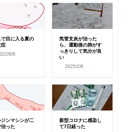
んで目に入る夏の
気管支炎が治った
蚊症
ら、運動後の肺がす
っきりして気分が良
022/8/8
い
2025/2/6
いジンマシンが二
新型コロナに感染し
で治った
て7日経った