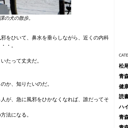
課の犬の散歩。
風邪をひいて、鼻水を垂らしながら、近くの内科
・・・。
CAT
、いたって丈夫だ。
松
青
るのか、知りたいのだ。
健
読
る人が、急に風邪をひかなくなれば、誰だってそ
ハ
の方法になる。
青
青