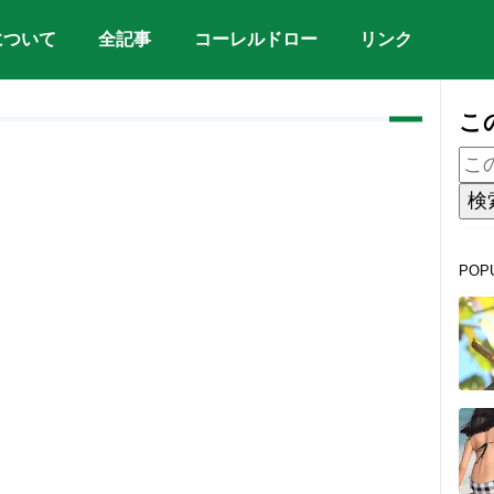
について
全記事
コーレルドロー
リンク
こ
POP