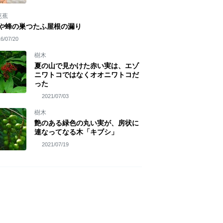
芭蕉
や蜂の巣つたふ屋根の漏り
6/07/20
樹木
夏の山で見かけた赤い実は、エゾ
ニワトコではなくオオニワトコだ
った
2021/07/03
樹木
艶のある緑色の丸い実が、房状に
連なってなる木「キブシ」
2021/07/19