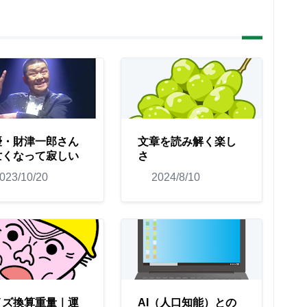
優・財津一郎さん
文章を読み解く楽し
亡くなって寂しい
さ
023/10/20
2024/8/10
イズ換算重量｜運
AI（人口知能）との