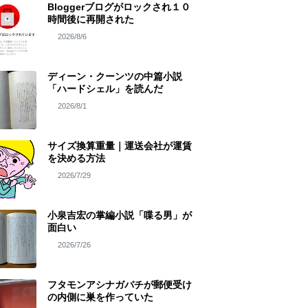
Bloggerブログがロックされ１０
時間後に再開された
2026/8/6
ディーン・クーンツの中篇小説
「ハードシェル」を読んだ
2026/8/1
サイズ換算重量｜運送会社が運賃
を決める方法
2026/7/29
小泉吉宏の掌編小説「喋る男」が
面白い
2026/7/26
フタモンアシナガバチが郵便受け
の内側に巣を作っていた