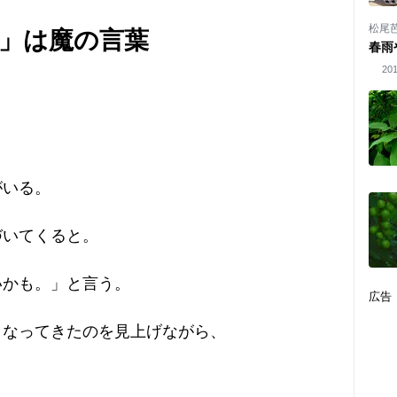
松尾
」は魔の言葉
春雨
201
がいる。
づいてくると。
いかも。」と言う。
広告
くなってきたのを見上げながら、
」