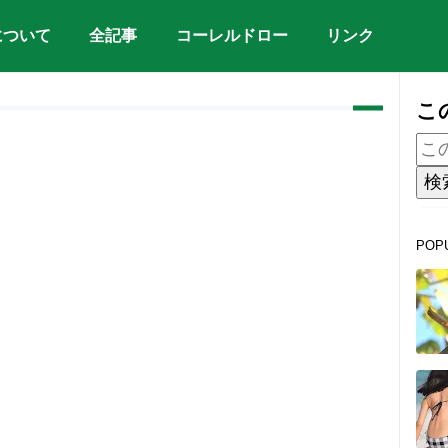
について
全記事
コーレルドロー
リンク
こ
POP