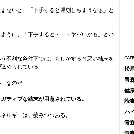
進まないと、「下手すると遅刻しちまうなぁ」と
るように、「下手すると・・・ヤバいかも」とい
いう不利な条件下では、もしかすると悪い結末を
CAT
が込められている。
松
青
い」なのだ。
健
ネガティブな結末が用意されている。
読
ハ
エネルギーは、萎みつつある。
青
青