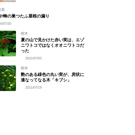
芭蕉
や蜂の巣つたふ屋根の漏り
6/07/20
樹木
夏の山で見かけた赤い実は、エゾ
ニワトコではなくオオニワトコだ
った
2021/07/03
樹木
艶のある緑色の丸い実が、房状に
連なってなる木「キブシ」
2021/07/19