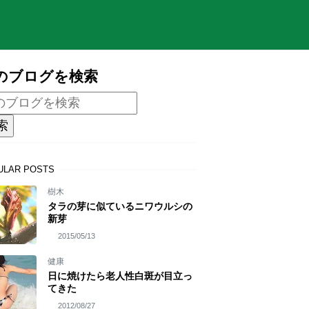
のブログを検索
ULAR POSTS
樹木
タラの芽に似ているニワウルシの
新芽
2015/05/13
健康
日に焼けたら老人性白斑が目立っ
てきた
2012/08/27