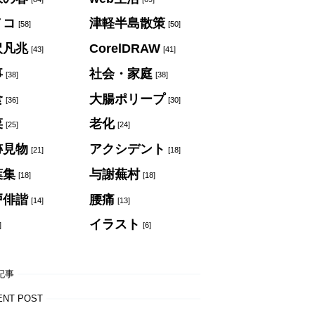
ノコ
津軽半島散策
[58]
[50]
沢凡兆
CorelDRAW
[43]
[41]
事
社会・家庭
[38]
[38]
食
大腸ポリープ
[36]
[30]
菜
老化
[25]
[24]
跡見物
アクシデント
[21]
[18]
葉集
与謝蕪村
[18]
[18]
戸俳諧
腰痛
[14]
[13]
イラスト
]
[6]
記事
ENT POST