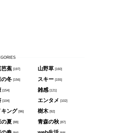
EGORIES
尾芭蕉
山野草
[197]
[160]
森の冬
スキー
[156]
[155]
康
雑感
[154]
[121]
書
エンタメ
[104]
[102]
イキング
樹木
[96]
[92]
森の夏
青森の秋
[88]
[87]
森の春
web生活
[84]
[69]