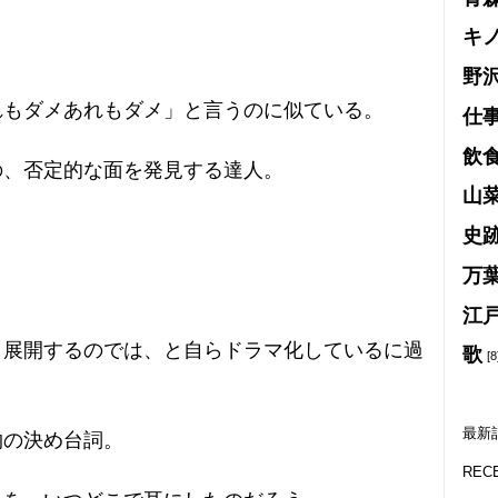
キ
野
れもダメあれもダメ」と言うのに似ている。
仕
飲
の、否定的な面を発見する達人。
山
史
万
江
り展開するのでは、と自らドラマ化しているに過
歌
[8
最新
物の決め台詞。
REC