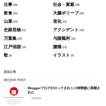
仕事
社会・家庭
[38]
[38]
飲食
大腸ポリープ
[36]
[30]
山菜
老化
[25]
[24]
史跡見物
アクシデント
[21]
[19]
万葉集
与謝蕪村
[18]
[18]
江戸俳諧
腰痛
[14]
[13]
歌
イラスト
[8]
[6]
最新記事
RECENT POST
Bloggerブログがロックされ１０時間後に再開さ
れた
2026/8/6