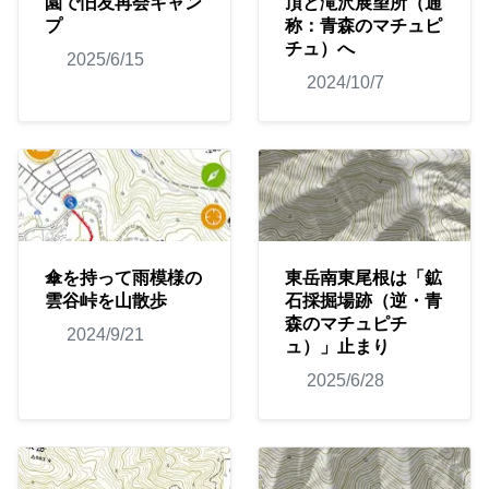
園で旧友再会キャン
頂と滝沢展望所（通
プ
称：青森のマチュピ
チュ）へ
2025/6/15
2024/10/7
傘を持って雨模様の
東岳南東尾根は「鉱
雲谷峠を山散歩
石採掘場跡（逆・青
森のマチュピチ
2024/9/21
ュ）」止まり
2025/6/28