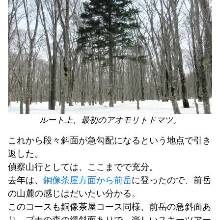
ルート上、最初のアオモリトドマツ。
これから段々斜面が急勾配になるという地点で引き
返した。
偵察山行としては、ここまでで充分。
去年は、
銅像茶屋方面から前岳
に登ったので、前岳
の山麓の感じはだいたい分かる。
このコースも銅像茶屋コース同様、前岳の急斜面あ