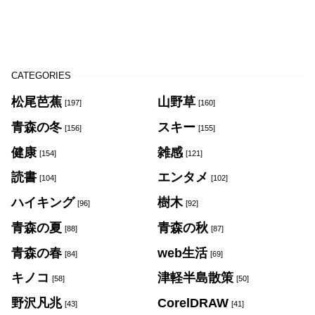
CATEGORIES
松尾芭蕉
山野草
[197]
[160]
青森の冬
スキー
[156]
[155]
健康
雑感
[154]
[121]
読書
エンタメ
[104]
[102]
ハイキング
樹木
[96]
[92]
青森の夏
青森の秋
[88]
[87]
青森の春
web生活
[84]
[69]
キノコ
津軽半島散策
[58]
[50]
野沢凡兆
CorelDRAW
[43]
[41]