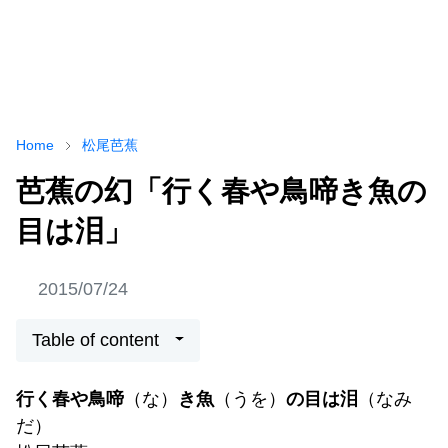
Home
松尾芭蕉
芭蕉の幻「行く春や鳥啼き魚の
目は泪」
2015/07/24
Table of content
行く春や鳥啼
（な）
き魚
（うを）
の目は泪
（なみ
だ）