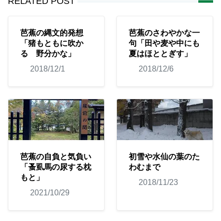
RELATED POST
芭蕉の縄文的発想
芭蕉のさわやかな一
「猪もともに吹か
句「田や麦や中にも
るゝ野分かな」
夏はほととぎす」
2018/12/1
2018/12/6
芭蕉の自負と気負い
初雪や水仙の葉のた
「蚤虱馬の尿する枕
わむまで
もと」
2018/11/23
2021/10/29