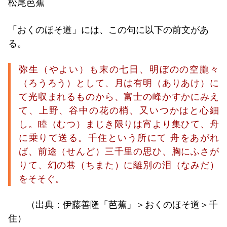
松尾芭蕉
「おくのほそ道」には、この句に以下の前文があ
る。
弥生（やよい）も末の七日、明ぼのの空朧々
（ろうろう）として、月は有明（ありあけ）に
て光収まれるものから、富士の峰かすかにみえ
て、上野、谷中の花の梢、又いつかはと心細
し。睦（むつ）まじき限りは宵より集ひて、舟
に乗りて送る。千住という所にて 舟をあがれ
ば、前途（せんど）三千里の思ひ、胸にふさが
りて、幻の巷（ちまた）に離別の泪（なみだ）
をそそぐ。
（出典：伊藤善隆「芭蕉」＞おくのほそ道＞千
住）