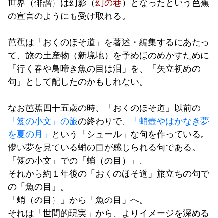
世界（俳諧）は幻影（
幻の巷
）となったという芭蕉
の宣言のようにも受け取れる。
芭蕉は「おくのほそ道」を著述・編集するにあたっ
て、旅の土産物（新境地）を予めほのめかすために
「行く春や鳥啼き魚の目は泪」を、「矢立初めの
句」として配したのかもしれない。
なお芭蕉四十五歳の時、「おくのほそ道」以前の
「笈の小文」の旅
の終わりで、
「蛸壺やはかなき夢
を夏の月」
という「シュール」な句を作っている。
儚い夢を見ている蛸の目が感じられる句である。
「笈の小文」での「蛸（の目）」。
それから約１年後の「おくのほそ道」旅立ちの句で
の「魚の目」。
「蛸（の目）」から「魚の目」へ。
それは「世間的現実」から、よりイメージを深める