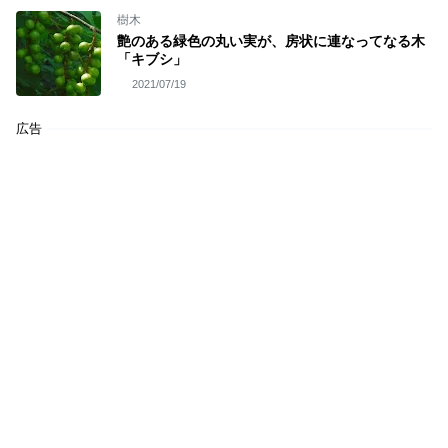
樹木
艶のある緑色の丸い実が、房状に連なってなる木
「キブシ」
2021/07/19
広告