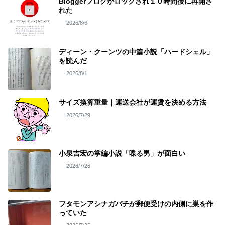
Bloggerブログがロックされ１０時間後に再開さ
れた
2026/8/6
ディーン・クーンツの中篇小説「ハードシェル」
を読んだ
2026/8/1
サイズ換算重量｜運送会社が運賃を決める方法
2026/7/29
小泉吉宏の掌編小説「喋る男」が面白い
2026/7/26
フタモンアシナガバチが郵便受けの内側に巣を作
っていた