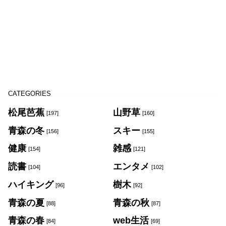
CATEGORIES
松尾芭蕉
山野草
[197]
[160]
青森の冬
スキー
[156]
[155]
健康
雑感
[154]
[121]
読書
エンタメ
[104]
[102]
ハイキング
樹木
[96]
[92]
青森の夏
青森の秋
[88]
[87]
青森の春
web生活
[84]
[69]