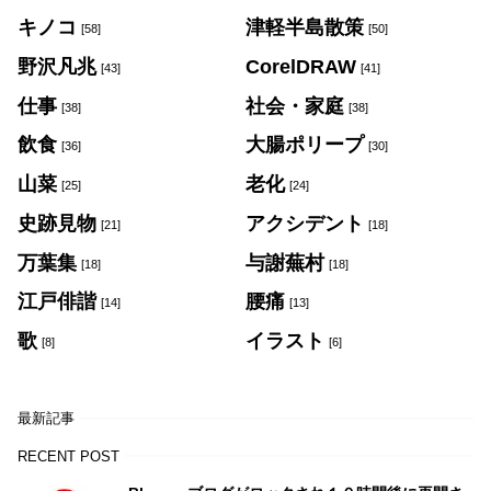
キノコ
津軽半島散策
[58]
[50]
野沢凡兆
CorelDRAW
[43]
[41]
仕事
社会・家庭
[38]
[38]
飲食
大腸ポリープ
[36]
[30]
山菜
老化
[25]
[24]
史跡見物
アクシデント
[21]
[18]
万葉集
与謝蕪村
[18]
[18]
江戸俳諧
腰痛
[14]
[13]
歌
イラスト
[8]
[6]
最新記事
RECENT POST