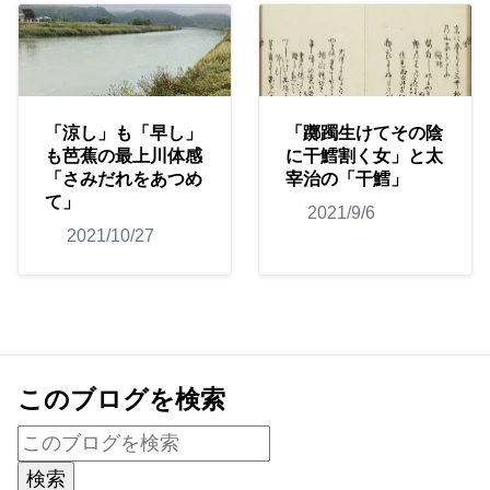
「涼し」も「早し」
「躑躅生けてその陰
も芭蕉の最上川体感
に干鱈割く女」と太
「さみだれをあつめ
宰治の「干鱈」
て」
2021/9/6
2021/10/27
このブログを検索