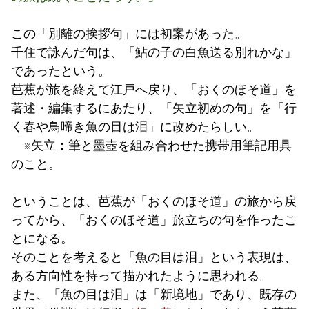
この「別離の挨拶句」には初案があった。
千住で詠んだ句は、「鮎の子の白魚送る別れかな」
であったという。
芭蕉が旅を終えて江戸へ戻り、「おくのほそ道」を
著述・編集するにあたり、「矢立初めの句」を「行
く春や鳥啼き魚の目は泪」に改めたらしい。
※矢立：筆と墨壺を組み合わせた携帯用筆記用具
のこと。
ということは、芭蕉が「おくのほそ道」の旅から戻
ってから、「おくのほそ道」旅立ちの句を作ったこ
とになる。
そのことを考えると「魚の目は泪」という表現は、
ある方向性を持って描かれたように思われる。
また、「魚の目は泪」は「新境地」であり、既存の