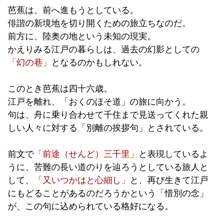
芭蕉は、前へ進もうとしている。
俳諧の新境地を切り開くための旅立ちなのだ。
前方に、陸奥の地という未知の現実。
かえりみる江戸の暮らしは、過去の幻影としての
「幻の巷」
となるのかもしれない。
このとき芭蕉は四十六歳。
江戸を離れ、「おくのほそ道」の旅に向かう。
句は、舟に乗り合わせて千住まで見送ってくれた親
しい人々に対する「別離の挨拶句」とされている。
前文で
「前途（せんど）三千里」
と表現しているよ
うに、苦難の長い道のりを辿ろうとしている旅人と
して、
「
又いつかはと心細し」
と、再び生きて江戸
にもどることがあるのだろうかという「惜別の念」
が、この句に込められている格好になる。