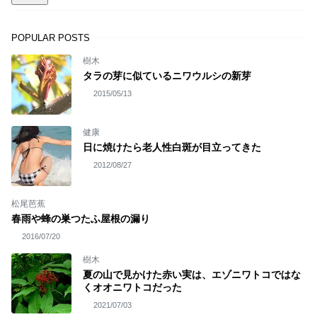
POPULAR POSTS
樹木
タラの芽に似ているニワウルシの新芽
2015/05/13
健康
日に焼けたら老人性白斑が目立ってきた
2012/08/27
松尾芭蕉
春雨や蜂の巣つたふ屋根の漏り
2016/07/20
樹木
夏の山で見かけた赤い実は、エゾニワトコではな
くオオニワトコだった
2021/07/03