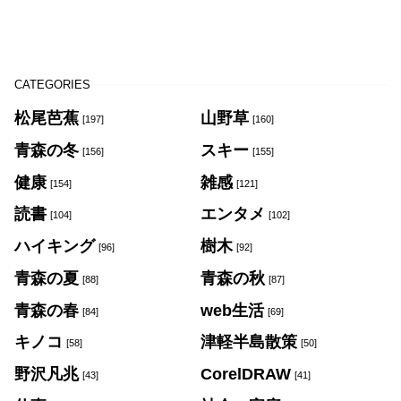
CATEGORIES
松尾芭蕉
山野草
[197]
[160]
青森の冬
スキー
[156]
[155]
健康
雑感
[154]
[121]
読書
エンタメ
[104]
[102]
ハイキング
樹木
[96]
[92]
青森の夏
青森の秋
[88]
[87]
青森の春
web生活
[84]
[69]
キノコ
津軽半島散策
[58]
[50]
野沢凡兆
CorelDRAW
[43]
[41]