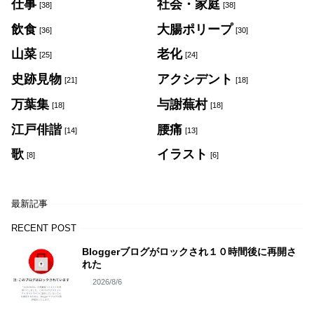
仕事
社会・家庭
[38]
[38]
飲食
大腸ポリープ
[36]
[30]
山菜
老化
[25]
[24]
史跡見物
アクシデント
[21]
[18]
万葉集
与謝蕪村
[18]
[18]
江戸俳諧
腰痛
[14]
[13]
歌
イラスト
[8]
[6]
最新記事
RECENT POST
Bloggerブログがロックされ１０時間後に再開さ
れた
2026/8/6