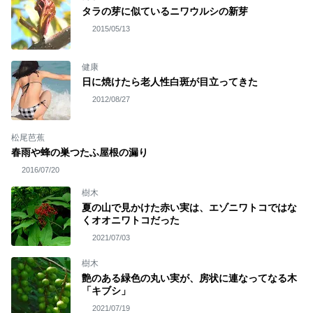
タラの芽に似ているニワウルシの新芽
2015/05/13
健康
日に焼けたら老人性白斑が目立ってきた
2012/08/27
松尾芭蕉
春雨や蜂の巣つたふ屋根の漏り
2016/07/20
樹木
夏の山で見かけた赤い実は、エゾニワトコではな
くオオニワトコだった
2021/07/03
樹木
艶のある緑色の丸い実が、房状に連なってなる木
「キブシ」
2021/07/19