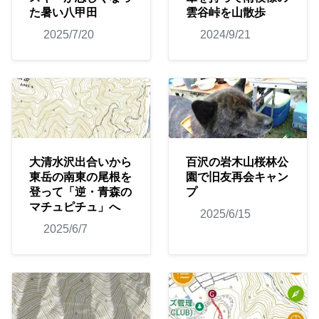
た暑い八甲田
雲谷峠を山散歩
2025/7/20
2024/9/21
大清水沢出合いから
百沢の岩木山桜林公
東岳の南東の尾根を
園で旧友再会キャン
登って「逆・青森の
プ
マチュピチュ」へ
2025/6/15
2025/6/7