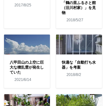
「鶴の里ふるさと館
2017/8/25
（旧川村家）」を見
物
2018/5/27
八甲田山の上空に巨
快適な「自動打ち水
大な積乱雲が発生し
器」を考案
ていた
2018/8/2
2021/6/14