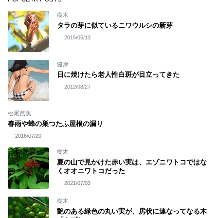
樹木
タラの芽に似ているニワウルシの新芽
2015/05/13
健康
日に焼けたら老人性白斑が目立ってきた
2012/08/27
松尾芭蕉
春雨や蜂の巣つたふ屋根の漏り
2016/07/20
樹木
夏の山で見かけた赤い実は、エゾニワトコではな
くオオニワトコだった
2021/07/03
樹木
艶のある緑色の丸い実が、房状に連なってなる木