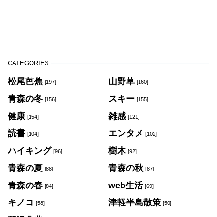
CATEGORIES
松尾芭蕉
山野草
[197]
[160]
青森の冬
スキー
[156]
[155]
健康
雑感
[154]
[121]
読書
エンタメ
[104]
[102]
ハイキング
樹木
[96]
[92]
青森の夏
青森の秋
[88]
[87]
青森の春
web生活
[84]
[69]
キノコ
津軽半島散策
[58]
[50]