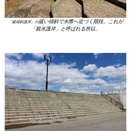
緩い傾斜で水際へ近づく階段。これが
「緩傾斜護岸」の
「親水護岸」と呼ばれる所以。