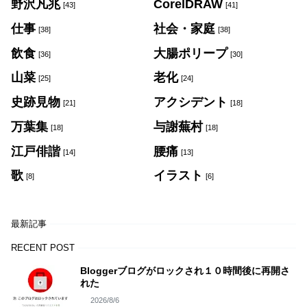
野沢凡兆
CorelDRAW
[43]
[41]
仕事
社会・家庭
[38]
[38]
飲食
大腸ポリープ
[36]
[30]
山菜
老化
[25]
[24]
史跡見物
アクシデント
[21]
[18]
万葉集
与謝蕪村
[18]
[18]
江戸俳諧
腰痛
[14]
[13]
歌
イラスト
[8]
[6]
最新記事
RECENT POST
Bloggerブログがロックされ１０時間後に再開さ
れた
2026/8/6