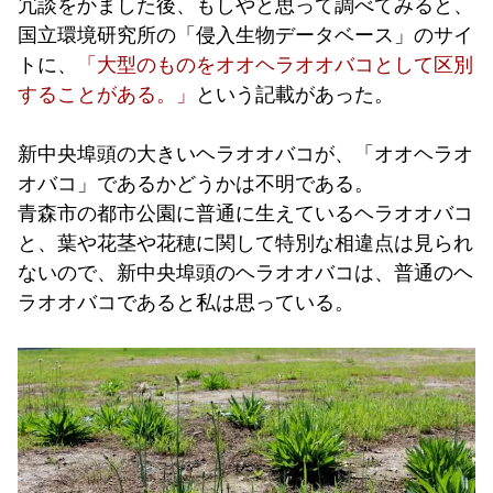
冗談をかました後、もしやと思って調べてみると、
国立環境研究所の「侵入生物データベース」のサイ
トに、
「大型のものをオオヘラオオバコとして区別
することがある。」
という記載があった。
新中央埠頭の大きいヘラオオバコが、「オオヘラオ
オバコ」であるかどうかは不明である。
青森市の都市公園に普通に生えているヘラオオバコ
と、葉や花茎や花穂に関して特別な相違点は見られ
ないので、新中央埠頭のヘラオオバコは、普通のヘ
ラオオバコであると私は思っている。