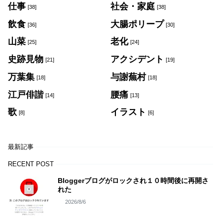
仕事
社会・家庭
[38]
[38]
飲食
大腸ポリープ
[36]
[30]
山菜
老化
[25]
[24]
史跡見物
アクシデント
[21]
[19]
万葉集
与謝蕪村
[18]
[18]
江戸俳諧
腰痛
[14]
[13]
歌
イラスト
[8]
[6]
最新記事
RECENT POST
Bloggerブログがロックされ１０時間後に再開さ
れた
2026/8/6