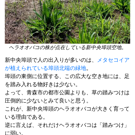
ヘラオオバコの株が点在している新中央埠頭空地。
新中央埠頭で人の出入りが多いのは、
メタセコイア
が植えられている埠頭北端の緑地
。
埠頭の東側に位置する、この広大な空き地には、足
を踏み入れる物好きは少ない。
よって、青森市の都市公園よりも、草の踏みつけは
圧倒的に少ないとみて良いと思う。
これが、新中央埠頭のヘラオオバコが大きく育って
いる理由である。
逆に言えば、それだけヘラオオバコは「踏みつけ」
に弱い。