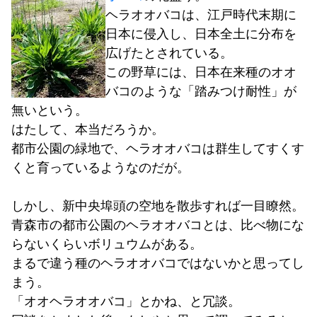
ヘラオオバコは、江戸時代末期に
日本に侵入し、日本全土に分布を
広げたとされている。
この野草には、日本在来種のオオ
バコのような「踏みつけ耐性」が
無いという。
はたして、本当だろうか。
都市公園の緑地で、ヘラオオバコは群生してすくす
くと育っているようなのだが。
しかし、新中央埠頭の空地を散歩すれば一目瞭然。
青森市の都市公園のヘラオオバコとは、比べ物にな
らないくらいボリュウムがある。
まるで違う種のヘラオオバコではないかと思ってし
まう。
「オオヘラオオバコ」とかね、と冗談。