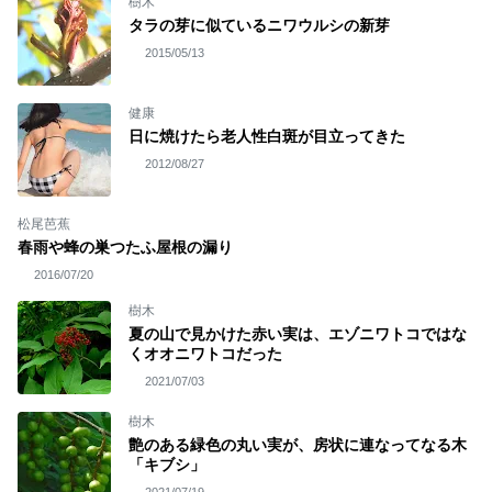
樹木
タラの芽に似ているニワウルシの新芽
2015/05/13
健康
日に焼けたら老人性白斑が目立ってきた
2012/08/27
松尾芭蕉
春雨や蜂の巣つたふ屋根の漏り
2016/07/20
樹木
夏の山で見かけた赤い実は、エゾニワトコではな
くオオニワトコだった
2021/07/03
樹木
艶のある緑色の丸い実が、房状に連なってなる木
「キブシ」