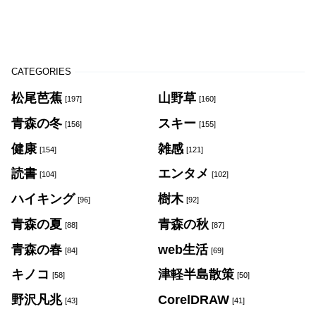
CATEGORIES
松尾芭蕉
山野草
[197]
[160]
青森の冬
スキー
[156]
[155]
健康
雑感
[154]
[121]
読書
エンタメ
[104]
[102]
ハイキング
樹木
[96]
[92]
青森の夏
青森の秋
[88]
[87]
青森の春
web生活
[84]
[69]
キノコ
津軽半島散策
[58]
[50]
野沢凡兆
CorelDRAW
[43]
[41]