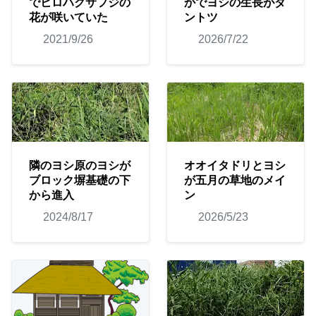
でヒロハクサフジの
かでヨシの生長がダ
花が咲いていた
ントツ
2021/9/26
2026/7/22
隣のヨシ原のヨシが
オオイタドリとヨシ
ブロック塀基礎の下
が五月の草地のメイ
から進入
ン
2024/8/17
2026/5/23