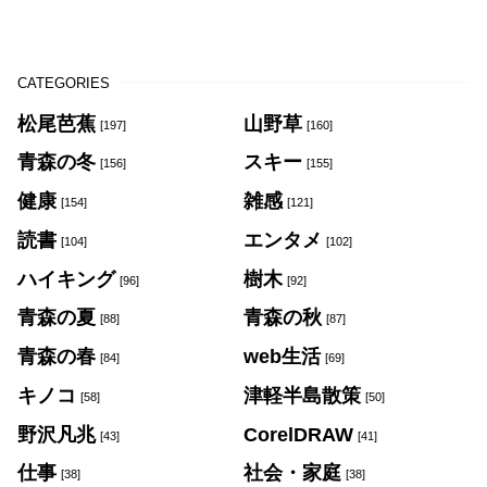
CATEGORIES
松尾芭蕉
山野草
[197]
[160]
青森の冬
スキー
[156]
[155]
健康
雑感
[154]
[121]
読書
エンタメ
[104]
[102]
ハイキング
樹木
[96]
[92]
青森の夏
青森の秋
[88]
[87]
青森の春
web生活
[84]
[69]
キノコ
津軽半島散策
[58]
[50]
野沢凡兆
CorelDRAW
[43]
[41]
仕事
社会・家庭
[38]
[38]