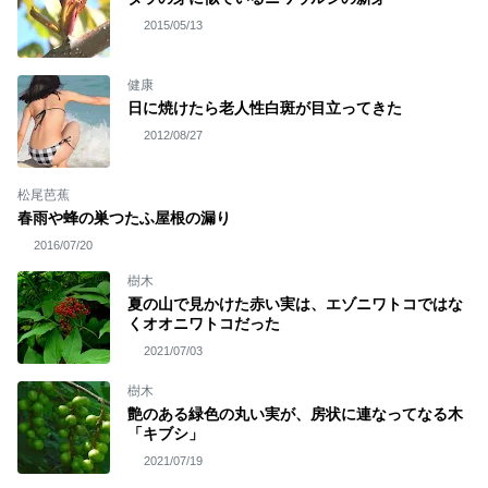
2015/05/13
健康
日に焼けたら老人性白斑が目立ってきた
2012/08/27
松尾芭蕉
春雨や蜂の巣つたふ屋根の漏り
2016/07/20
樹木
夏の山で見かけた赤い実は、エゾニワトコではな
くオオニワトコだった
2021/07/03
樹木
艶のある緑色の丸い実が、房状に連なってなる木
「キブシ」
2021/07/19