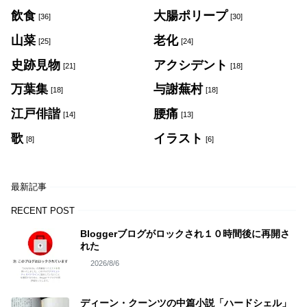
飲食
大腸ポリープ
[36]
[30]
山菜
老化
[25]
[24]
史跡見物
アクシデント
[21]
[18]
万葉集
与謝蕪村
[18]
[18]
江戸俳諧
腰痛
[14]
[13]
歌
イラスト
[8]
[6]
最新記事
RECENT POST
Bloggerブログがロックされ１０時間後に再開さ
れた
2026/8/6
ディーン・クーンツの中篇小説「ハードシェル」