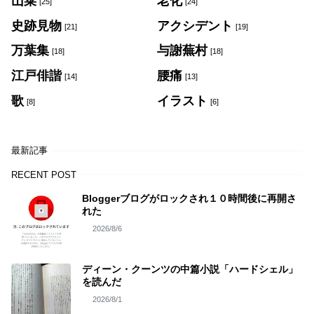
山菜
老化
[25]
[24]
史跡見物
アクシデント
[21]
[19]
万葉集
与謝蕪村
[18]
[18]
江戸俳諧
腰痛
[14]
[13]
歌
イラスト
[8]
[6]
最新記事
RECENT POST
Bloggerブログがロックされ１０時間後に再開さ
れた
2026/8/6
ディーン・クーンツの中篇小説「ハードシェル」
を読んだ
2026/8/1