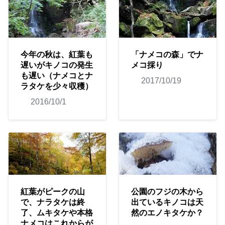
今年の秋は、紅葉も
「ナメコの森」でナ
遅いがキノコの発生
メコ採り
も遅い（ナメコとナ
2017/10/19
ラタケを少々収穫）
2016/10/1
紅葉がピークの山
公園のフジの木から
で、ナラタケは終
出ているキノコは天
了、ムキタケや本格
然のエノキタケか？
ナメコはこれからが