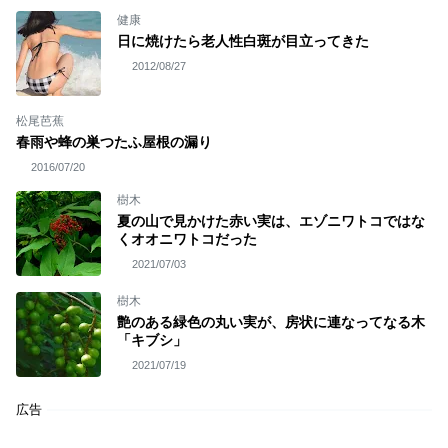
健康
日に焼けたら老人性白斑が目立ってきた
2012/08/27
松尾芭蕉
春雨や蜂の巣つたふ屋根の漏り
2016/07/20
樹木
夏の山で見かけた赤い実は、エゾニワトコではな
くオオニワトコだった
2021/07/03
樹木
艶のある緑色の丸い実が、房状に連なってなる木
「キブシ」
2021/07/19
広告