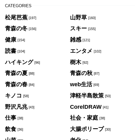
CATEGORIES
松尾芭蕉
山野草
[197]
[160]
青森の冬
スキー
[156]
[155]
健康
雑感
[154]
[121]
読書
エンタメ
[104]
[102]
ハイキング
樹木
[96]
[92]
青森の夏
青森の秋
[88]
[87]
青森の春
web生活
[84]
[69]
キノコ
津軽半島散策
[58]
[50]
野沢凡兆
CorelDRAW
[43]
[41]
仕事
社会・家庭
[38]
[38]
飲食
大腸ポリープ
[36]
[30]