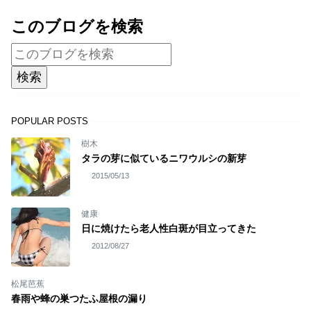
このブログを検索
POPULAR POSTS
樹木
タラの芽に似ているニワウルシの新芽
2015/05/13
健康
日に焼けたら老人性白斑が目立ってきた
2012/08/27
松尾芭蕉
春雨や蜂の巣つたふ屋根の漏り