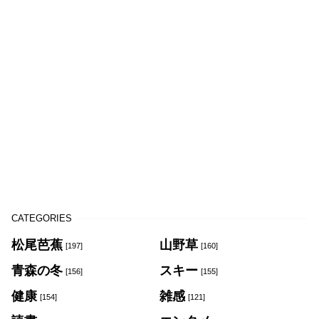
CATEGORIES
松尾芭蕉
山野草
[197]
[160]
青森の冬
スキー
[156]
[155]
健康
雑感
[154]
[121]