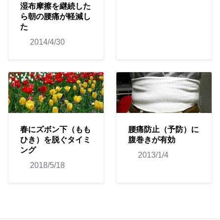
湿布摩擦を継続した
ら朝の腰痛が軽減し
た
2014/4/30
春にズボン下（もも
腰痛防止（予防）に
ひき）を脱ぐタイミ
腹巻きが有効
ング
2013/1/4
2018/5/18