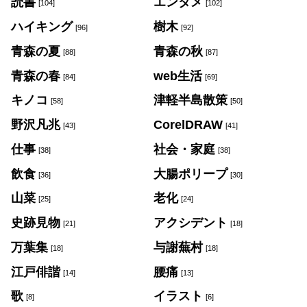
読書
エンタメ
[104]
[102]
ハイキング
樹木
[96]
[92]
青森の夏
青森の秋
[88]
[87]
青森の春
web生活
[84]
[69]
キノコ
津軽半島散策
[58]
[50]
野沢凡兆
CorelDRAW
[43]
[41]
仕事
社会・家庭
[38]
[38]
飲食
大腸ポリープ
[36]
[30]
山菜
老化
[25]
[24]
史跡見物
アクシデント
[21]
[18]
万葉集
与謝蕪村
[18]
[18]
江戸俳諧
腰痛
[14]
[13]
歌
イラスト
[8]
[6]