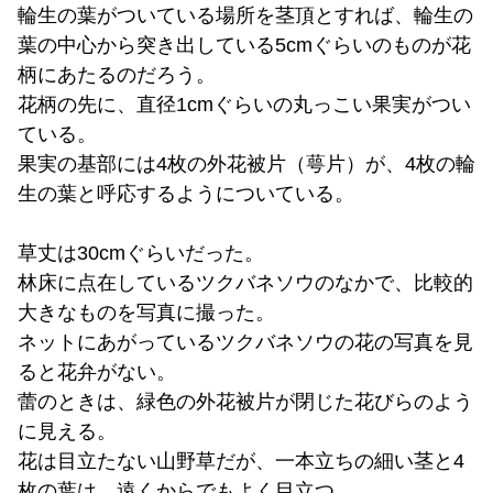
輪生の葉がついている場所を茎頂とすれば、輪生の
葉の中心から突き出している5cmぐらいのものが花
柄にあたるのだろう。
花柄の先に、直径1cmぐらいの丸っこい果実がつい
ている。
果実の基部には4枚の
外花被片（萼片）が、4枚の輪
生の葉と呼応するようについている。
草丈は30
cmぐらいだった。
林床に点在しているツクバネソウのなかで、比較的
大きなものを写真に撮った。
ネットにあがっているツクバネソウの花の写真を見
ると花弁がない。
蕾のときは、緑色の
外花被片が閉じた花びらのよう
に見える。
花は目立たない山野草だが、一本立ちの細い茎と4
枚の葉は、遠くからでもよく目立つ。