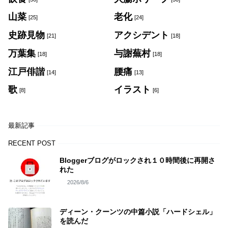
山菜
老化
[25]
[24]
史跡見物
アクシデント
[21]
[18]
万葉集
与謝蕪村
[18]
[18]
江戸俳諧
腰痛
[14]
[13]
歌
イラスト
[8]
[6]
最新記事
RECENT POST
Bloggerブログがロックされ１０時間後に再開さ
れた
2026/8/6
ディーン・クーンツの中篇小説「ハードシェル」
を読んだ