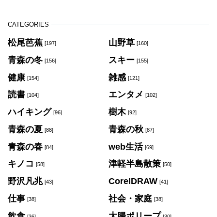
CATEGORIES
松尾芭蕉
山野草
[197]
[160]
青森の冬
スキー
[156]
[155]
健康
雑感
[154]
[121]
読書
エンタメ
[104]
[102]
ハイキング
樹木
[96]
[92]
青森の夏
青森の秋
[88]
[87]
青森の春
web生活
[84]
[69]
キノコ
津軽半島散策
[58]
[50]
野沢凡兆
CorelDRAW
[43]
[41]
仕事
社会・家庭
[38]
[38]
飲食
大腸ポリープ
[36]
[30]