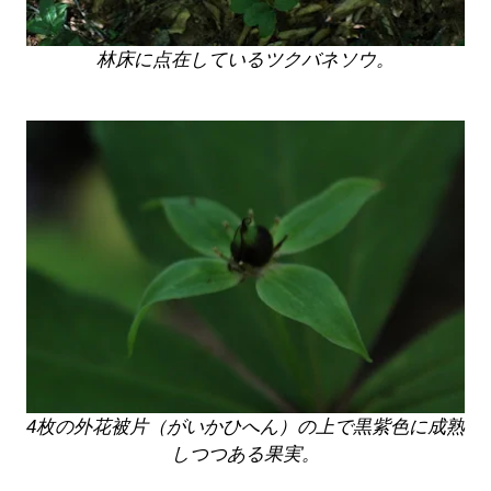
林床に点在しているツクバネソウ。
4枚の外花被片（がいかひへん）の上で黒紫色に成熟
しつつある果実。