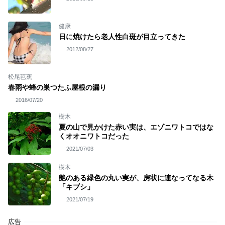
健康
日に焼けたら老人性白斑が目立ってきた
2012/08/27
松尾芭蕉
春雨や蜂の巣つたふ屋根の漏り
2016/07/20
樹木
夏の山で見かけた赤い実は、エゾニワトコではな
くオオニワトコだった
2021/07/03
樹木
艶のある緑色の丸い実が、房状に連なってなる木
「キブシ」
2021/07/19
広告