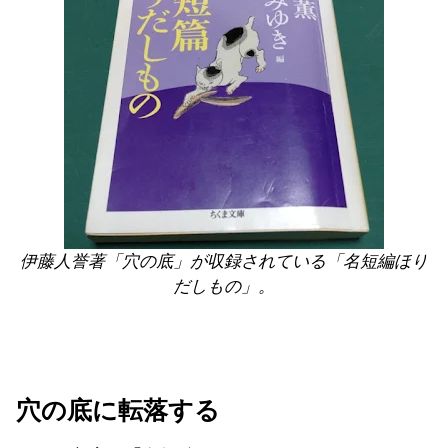
伊藤人誉著「穴の底」が収録されている「名短編ほり
だしもの」。
穴の底に転落する