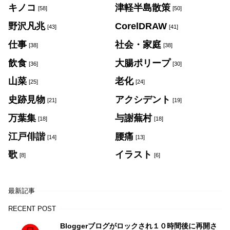
キノコ
津軽半島散策
[58]
[50]
野沢凡兆
CorelDRAW
[43]
[41]
仕事
社会・家庭
[38]
[38]
飲食
大腸ポリープ
[36]
[30]
山菜
老化
[25]
[24]
史跡見物
アクシデント
[21]
[19]
万葉集
与謝蕪村
[18]
[18]
江戸俳諧
腰痛
[14]
[13]
歌
イラスト
[8]
[6]
最新記事
RECENT POST
Bloggerブログがロックされ１０時間後に再開さ