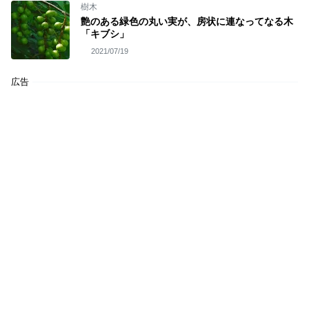
樹木
艶のある緑色の丸い実が、房状に連なってなる木
「キブシ」
2021/07/19
広告