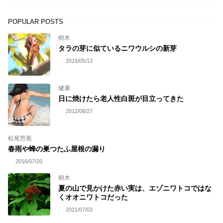
POPULAR POSTS
樹木
タラの芽に似ているニワウルシの新芽
2015/05/13
健康
日に焼けたら老人性白斑が目立ってきた
2012/08/27
松尾芭蕉
春雨や蜂の巣つたふ屋根の漏り
2016/07/20
樹木
夏の山で見かけた赤い実は、エゾニワトコではな
くオオニワトコだった
2021/07/03