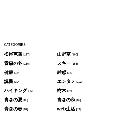
CATEGORIES
松尾芭蕉
山野草
[197]
[160]
青森の冬
スキー
[156]
[155]
健康
雑感
[154]
[121]
読書
エンタメ
[104]
[102]
ハイキング
樹木
[96]
[92]
青森の夏
青森の秋
[88]
[87]
青森の春
web生活
[84]
[69]