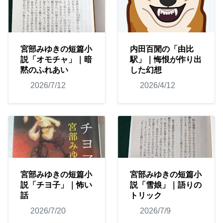
宮部みゆきの短篇小
内田百閒の「由比
説「オモチャ」｜暗
駅」｜悔恨が作り出
黙のふれあい
した幻想
2026/7/12
2026/4/12
宮部みゆきの短篇小
宮部みゆきの短篇小
説「チヨ子」｜怖い
説「雪娘」｜語りの
話
トリック
2026/7/20
2026/7/9