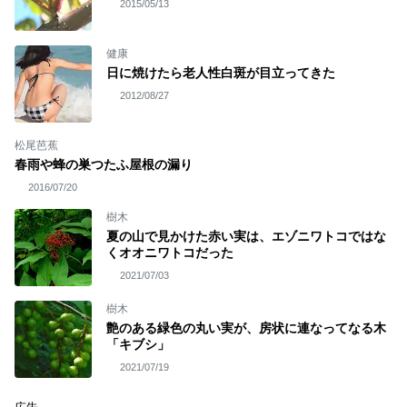
2015/05/13
健康
日に焼けたら老人性白斑が目立ってきた
2012/08/27
松尾芭蕉
春雨や蜂の巣つたふ屋根の漏り
2016/07/20
樹木
夏の山で見かけた赤い実は、エゾニワトコではな
くオオニワトコだった
2021/07/03
樹木
艶のある緑色の丸い実が、房状に連なってなる木
「キブシ」
2021/07/19