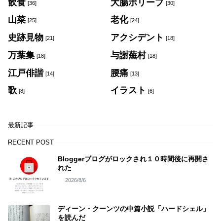
飲食
大腸ポリープ
[36]
[30]
山菜
老化
[25]
[24]
史跡見物
アクシデント
[21]
[18]
万葉集
与謝蕪村
[18]
[18]
江戸俳諧
腰痛
[14]
[13]
歌
イラスト
[8]
[6]
最新記事
RECENT POST
Bloggerブログがロックされ１０時間後に再開さ
れた
2026/8/6
ディーン・クーンツの中篇小説「ハードシェル」
を読んだ