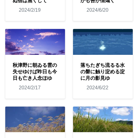
ぬ宿は無くして
かも吾が情熾く
2024/2/19
2024/6/20
秋津野に朝ゐる雲の
落ちたぎち流るる水
失せゆけば昨日も今
の磐に触り淀める淀
日も亡き人念ほゆ
に月の影見ゆ
2024/2/17
2024/6/22