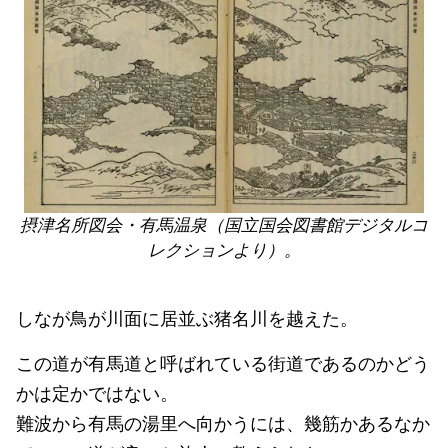
摂津名所図会・有馬温泉（国立国会図書館デジタルコ
レクションより）。
しなが鳥が川面に居並ぶ猪名川を越えた。
この道が有馬道と呼ばれている街道であるのかどう
かは定かではない。
難波から有馬の湯里へ向かうには、幾筋かあるなか