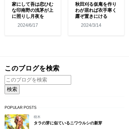
家にして吾は恋ひむ
秋田刈る仮庵を作り
な印南野の浅茅が上
わが居れば衣手寒く
に照りし月夜を
露ぞ置きにける
2024/6/17
2024/3/14
このブログを検索
POPULAR POSTS
樹木
タラの芽に似ているニワウルシの新芽