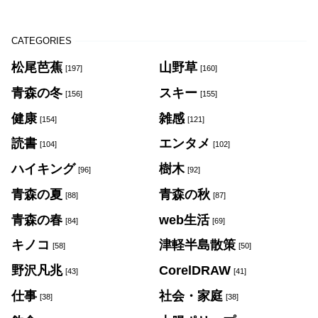
CATEGORIES
松尾芭蕉
山野草
[197]
[160]
青森の冬
スキー
[156]
[155]
健康
雑感
[154]
[121]
読書
エンタメ
[104]
[102]
ハイキング
樹木
[96]
[92]
青森の夏
青森の秋
[88]
[87]
青森の春
web生活
[84]
[69]
キノコ
津軽半島散策
[58]
[50]
野沢凡兆
CorelDRAW
[43]
[41]
仕事
社会・家庭
[38]
[38]