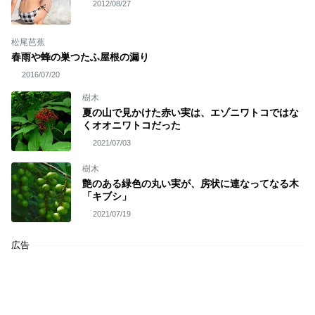
2012/08/27
松尾芭蕉
春雨や蜂の巣つたふ屋根の漏り
2016/07/20
樹木
夏の山で見かけた赤い実は、エゾニワトコではな
くオオニワトコだった
2021/07/03
樹木
艶のある緑色の丸い実が、房状に連なってなる木
「キブシ」
2021/07/19
広告