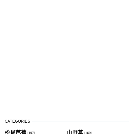
CATEGORIES
松尾芭蕉
山野草
[197]
[160]