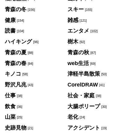
青森の冬
スキー
[156]
[155]
健康
雑感
[154]
[121]
読書
エンタメ
[104]
[102]
ハイキング
樹木
[96]
[92]
青森の夏
青森の秋
[88]
[87]
青森の春
web生活
[84]
[69]
キノコ
津軽半島散策
[58]
[50]
野沢凡兆
CorelDRAW
[43]
[41]
仕事
社会・家庭
[38]
[38]
飲食
大腸ポリープ
[36]
[30]
山菜
老化
[25]
[24]
史跡見物
アクシデント
[21]
[19]