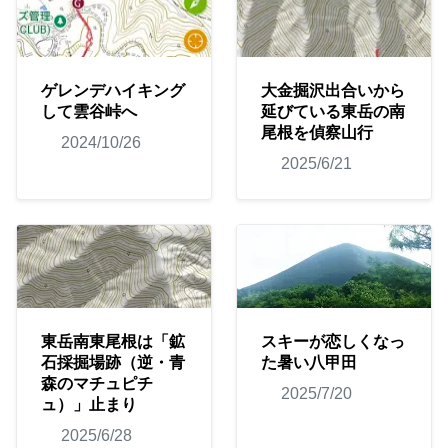
ゲレンデハイキング
大金掘沢出合いから
して雲谷峠へ
延びている東岳の南
尾根を偵察山行
2024/10/26
2025/6/21
東岳南東尾根は「鉱
スキーが恋しくなっ
石採掘場跡（逆・青
た暑い八甲田
森のマチュピチ
2025/7/20
ュ）」止まり
2025/6/28