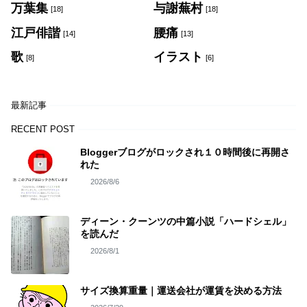
万葉集
与謝蕪村
[18]
[18]
江戸俳諧
腰痛
[14]
[13]
歌
イラスト
[8]
[6]
最新記事
RECENT POST
Bloggerブログがロックされ１０時間後に再開さ
れた
2026/8/6
ディーン・クーンツの中篇小説「ハードシェル」
を読んだ
2026/8/1
サイズ換算重量｜運送会社が運賃を決める方法