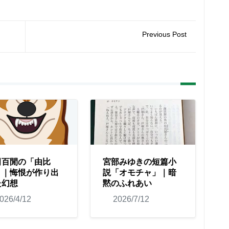
Previous Post
田百閒の「由比
宮部みゆきの短篇小
」｜悔恨が作り出
説「オモチャ」｜暗
た幻想
黙のふれあい
026/4/12
2026/7/12