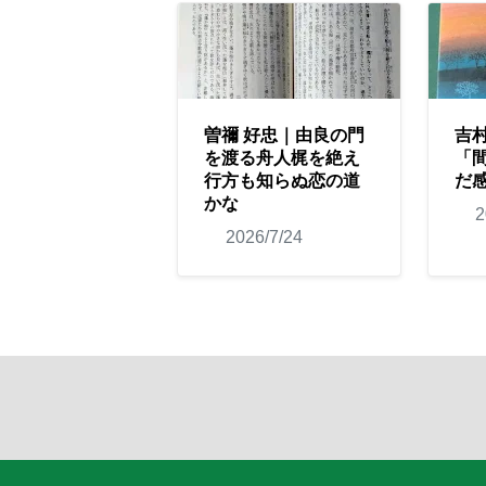
曽禰 好忠｜由良の門
吉
を渡る舟人梶を絶え
「
行方も知らぬ恋の道
だ
かな
2
2026/7/24