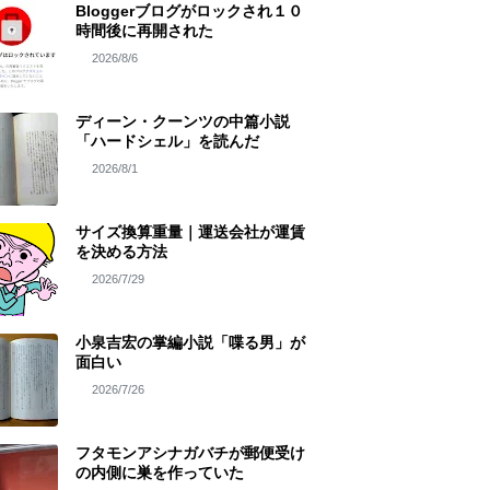
Bloggerブログがロックされ１０
時間後に再開された
2026/8/6
ディーン・クーンツの中篇小説
「ハードシェル」を読んだ
2026/8/1
サイズ換算重量｜運送会社が運賃
を決める方法
2026/7/29
小泉吉宏の掌編小説「喋る男」が
面白い
2026/7/26
フタモンアシナガバチが郵便受け
の内側に巣を作っていた