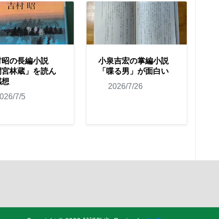
村昭の長編小説
小泉吉宏の掌編小説
間宮林蔵」を読ん
「喋る男」が面白い
感想
2026/7/26
026/7/5