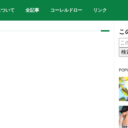
について
全記事
コーレルドロー
リンク
こ
POP