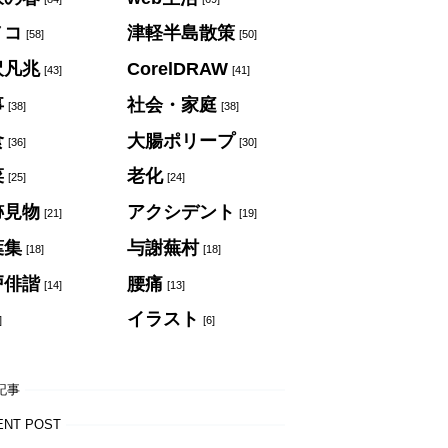
ノコ
津軽半島散策
[58]
[50]
沢凡兆
CorelDRAW
[43]
[41]
事
社会・家庭
[38]
[38]
食
大腸ポリープ
[36]
[30]
菜
老化
[25]
[24]
跡見物
アクシデント
[21]
[19]
葉集
与謝蕪村
[18]
[18]
戸俳諧
腰痛
[14]
[13]
イラスト
]
[6]
記事
ENT POST