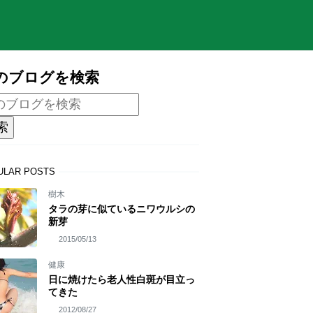
のブログを検索
ULAR POSTS
樹木
タラの芽に似ているニワウルシの
新芽
2015/05/13
健康
日に焼けたら老人性白斑が目立っ
てきた
2012/08/27