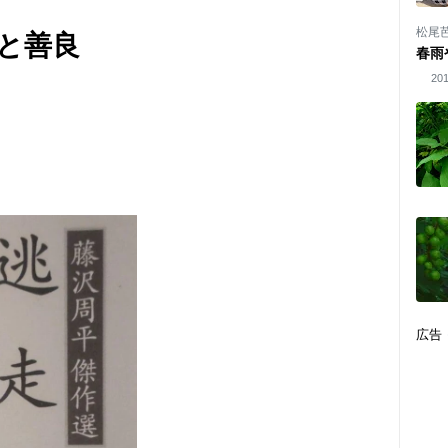
松尾
と善良
春雨
201
広告