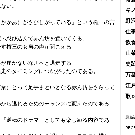
れない。
キ
野
（かかあ）がさびしがっている」という権三の言
仕
家へ忍び込んで赤ん坊を置いてくる。
飲
やす権三の女房の声が聞こえる。
山
手が届かない深川へと逃走する。
史
逃走のタイミングにつながったのである。
万
江
家業にとって足手まといとなる赤ん坊をさらって
歌
[8
跡から逃れるためのチャンスに変えたのである。
最新
る「逆転のドラマ」としても楽しめる内容であ
REC