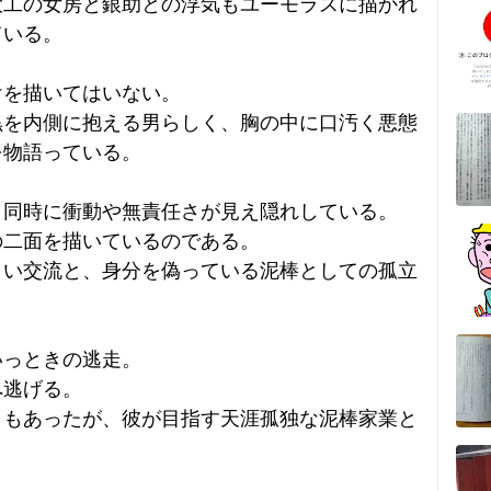
大工の女房と銀助との浮気もユーモラスに描かれ
ている。
けを描いてはいない。
黒を内側に抱える男らしく、胸の中に口汚く悪態
を物語っている。
と同時に衝動や無責任さが見え隠れしている。
の二面を描いているのである。
しい交流と、身分を偽っている泥棒としての孤立
いっときの逃走。
へ逃げる。
ともあったが、彼が目指す天涯孤独な泥棒家業と