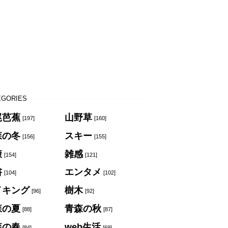
EGORIES
尾芭蕉
山野草
[197]
[160]
森の冬
スキー
[156]
[155]
康
雑感
[154]
[121]
書
エンタメ
[104]
[102]
イキング
樹木
[96]
[92]
森の夏
青森の秋
[88]
[87]
森の春
web生活
[84]
[69]