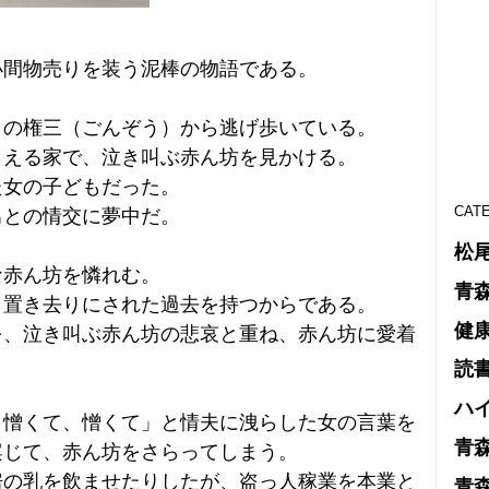
小間物売りを装う泥棒の物語である。
きの権三（ごんぞう）から逃げ歩いている。
こえる家で、泣き叫ぶ赤ん坊を見かける。
た女の子どもだった。
CAT
男との情交に夢中だ。
松
な赤ん坊を憐れむ。
青
ら置き去りにされた過去を持つからである。
健
を、泣き叫ぶ赤ん坊の悲哀と重ね、赤ん坊に愛着
読
ハ
。憎くて、憎くて」と情夫に洩らした女の言葉を
青
案じて、赤ん坊をさらってしまう。
房の乳を飲ませたりしたが、盗っ人稼業を本業と
青