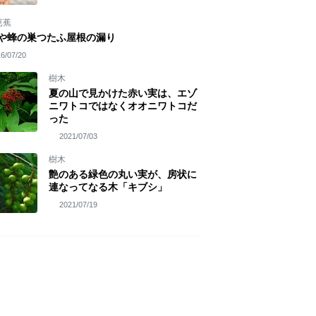
芭蕉
や蜂の巣つたふ屋根の漏り
6/07/20
樹木
夏の山で見かけた赤い実は、エゾ
ニワトコではなくオオニワトコだ
った
2021/07/03
樹木
艶のある緑色の丸い実が、房状に
連なってなる木「キブシ」
2021/07/19