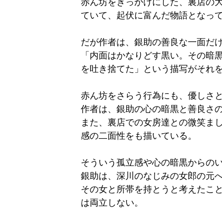
赤ん坊をきっかけにした、裏店の
ていて、起伏に富んだ物語となっ
だが作者は、銀助の善良な一面だ
「内面はかなりどす黒い。その暗
を吐き捨てた」という描写がそれ
赤ん坊をさらう行為にも、優しさ
作者は、銀助の心の暗黒と善良さ
また、裏店での女房達との微笑ま
感の二面性をも描いている。
そういう孤立感や心の暗黒からの
銀助は、深川のなじみの女郎の元
その女と所帯を持とうと考えたこ
は両立しない。