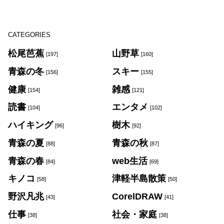
CATEGORIES
松尾芭蕉
山野草
[197]
[160]
青森の冬
スキー
[156]
[155]
健康
雑感
[154]
[121]
読書
エンタメ
[104]
[102]
ハイキング
樹木
[96]
[92]
青森の夏
青森の秋
[88]
[87]
青森の春
web生活
[84]
[69]
キノコ
津軽半島散策
[58]
[50]
野沢凡兆
CorelDRAW
[43]
[41]
仕事
社会・家庭
[38]
[38]