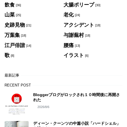
飲食
大腸ポリープ
[36]
[30]
山菜
老化
[25]
[24]
史跡見物
アクシデント
[21]
[18]
万葉集
与謝蕪村
[18]
[18]
江戸俳諧
腰痛
[14]
[13]
歌
イラスト
[8]
[6]
最新記事
RECENT POST
Bloggerブログがロックされ１０時間後に再開さ
れた
2026/8/6
ディーン・クーンツの中篇小説「ハードシェル」