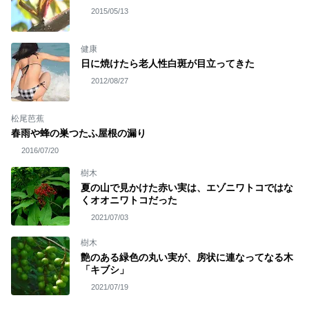
2015/05/13
健康
日に焼けたら老人性白斑が目立ってきた
2012/08/27
松尾芭蕉
春雨や蜂の巣つたふ屋根の漏り
2016/07/20
樹木
夏の山で見かけた赤い実は、エゾニワトコではな
くオオニワトコだった
2021/07/03
樹木
艶のある緑色の丸い実が、房状に連なってなる木
「キブシ」
2021/07/19