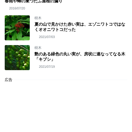
春雨や蜂の巣つたふ屋根の漏り
2016/07/20
樹木
夏の山で見かけた赤い実は、エゾニワトコではな
くオオニワトコだった
2021/07/03
樹木
艶のある緑色の丸い実が、房状に連なってなる木
「キブシ」
2021/07/19
広告