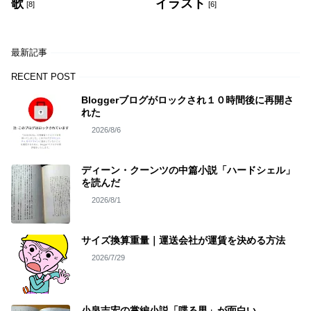
歌
イラスト
[8]
[6]
最新記事
RECENT POST
Bloggerブログがロックされ１０時間後に再開さ
れた
2026/8/6
ディーン・クーンツの中篇小説「ハードシェル」
を読んだ
2026/8/1
サイズ換算重量｜運送会社が運賃を決める方法
2026/7/29
小泉吉宏の掌編小説「喋る男」が面白い