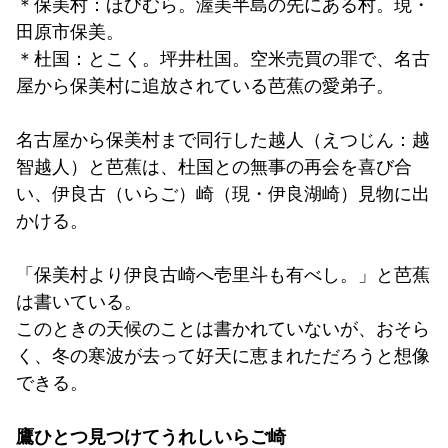
＊保美村：ほびむら。渥美半島の先にある村。現・
田原市保美。
＊杜国：とこく。坪井杜国。空米売買の罪で、名古
屋から保美村に追放されている芭蕉の愛弟子。
名古屋から保美村まで同行した越人（えつじん：越
智越人）と芭蕉は、杜国との無事の再会を喜び合
い、伊良古（いらご）崎（現・伊良湖崎）見物に出
かける。
「保美村より伊良古崎へ壱里斗も有べし。」と芭蕉
は書いている。
このときの天候のことは書かれていないが、おそら
く、冬の寒波が去って好天に恵まれただろうと想像
できる。
鷹ひとつ見つけてうれしいらご崎