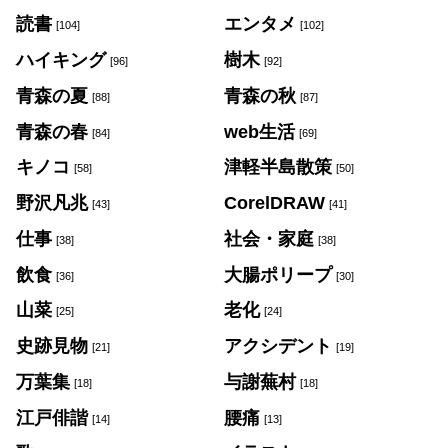
読書
エンタメ
[104]
[102]
ハイキング
樹木
[96]
[92]
青森の夏
青森の秋
[88]
[87]
青森の春
web生活
[84]
[69]
キノコ
津軽半島散策
[58]
[50]
野沢凡兆
CorelDRAW
[43]
[41]
仕事
社会・家庭
[38]
[38]
飲食
大腸ポリープ
[36]
[30]
山菜
老化
[25]
[24]
史跡見物
アクシデント
[21]
[19]
万葉集
与謝蕪村
[18]
[18]
江戸俳諧
腰痛
[14]
[13]