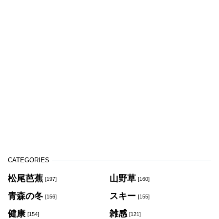
CATEGORIES
松尾芭蕉
山野草
[197]
[160]
青森の冬
スキー
[156]
[155]
健康
雑感
[154]
[121]