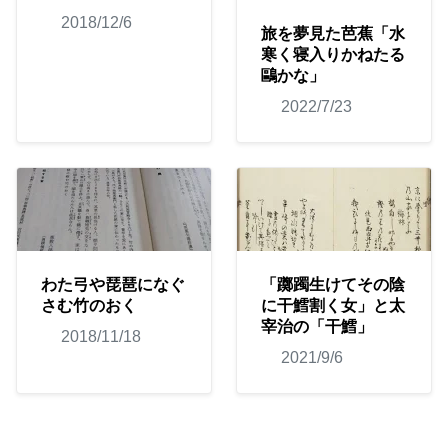
2018/12/6
旅を夢見た芭蕉「水
寒く寝入りかねたる
鷗かな」
2022/7/23
わた弓や琵琶になぐ
「躑躅生けてその陰
さむ竹のおく
に干鱈割く女」と太
宰治の「干鱈」
2018/11/18
2021/9/6