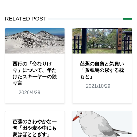
RELATED POST
西行の「命なりけ
芭蕉の自負と気負い
り」について、年た
「蚤虱馬の尿する枕
けたスキーヤーの独
もと」
り言
2021/10/29
2026/4/29
芭蕉のさわやかな一
句「田や麦や中にも
夏はほととぎす」