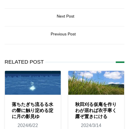
Next Post
Previous Post
RELATED POST
落ちたぎち流るる水
秋田刈る仮庵を作り
の磐に触り淀める淀
わが居れば衣手寒く
に月の影見ゆ
露ぞ置きにける
2024/6/22
2024/3/14