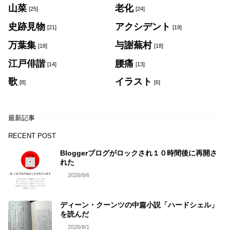
山菜
老化
[25]
[24]
史跡見物
アクシデント
[21]
[19]
万葉集
与謝蕪村
[18]
[18]
江戸俳諧
腰痛
[14]
[13]
歌
イラスト
[8]
[6]
最新記事
RECENT POST
Bloggerブログがロックされ１０時間後に再開さ
れた
2026/8/6
ディーン・クーンツの中篇小説「ハードシェル」
を読んだ
2026/8/1