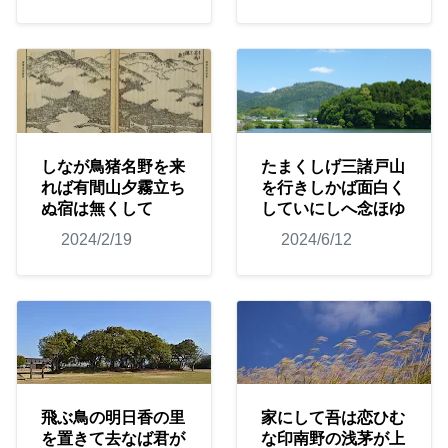
しなが鳥猪名野を来
たまくしげ三諸戸山
れば有間山夕霧立ち
を行きしかば面白く
ぬ宿は無くして
していにしへ念ほゆ
2024/2/19
2024/6/12
飛ぶ鳥の明日香の里
家にして吾は恋ひむ
を置きて去なば君が
な印南野の浅茅が上