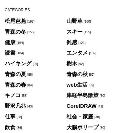
CATEGORIES
松尾芭蕉
山野草
[197]
[160]
青森の冬
スキー
[156]
[155]
健康
雑感
[154]
[121]
読書
エンタメ
[104]
[102]
ハイキング
樹木
[96]
[92]
青森の夏
青森の秋
[88]
[87]
青森の春
web生活
[84]
[69]
キノコ
津軽半島散策
[58]
[50]
野沢凡兆
CorelDRAW
[43]
[41]
仕事
社会・家庭
[38]
[38]
飲食
大腸ポリープ
[36]
[30]