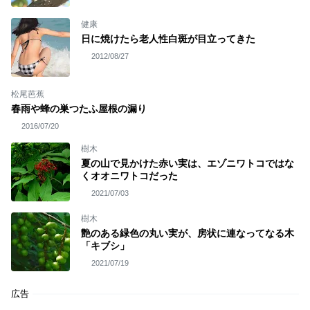
健康
日に焼けたら老人性白斑が目立ってきた
2012/08/27
松尾芭蕉
春雨や蜂の巣つたふ屋根の漏り
2016/07/20
樹木
夏の山で見かけた赤い実は、エゾニワトコではな
くオオニワトコだった
2021/07/03
樹木
艶のある緑色の丸い実が、房状に連なってなる木
「キブシ」
2021/07/19
広告