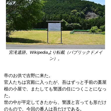
宮滝遺跡。Wikipediaより転載（パブリックドメイ
ン）。
帝のお供で吉野に来た。
官人たちは宮殿に入ったが、吾はずっと手前の藁屋
根の小屋で、またしても警護の任につくことになっ
た。
世の中が平定してきたから、警護と言っても形だけ
のもので、今回の番人は吾だけである。