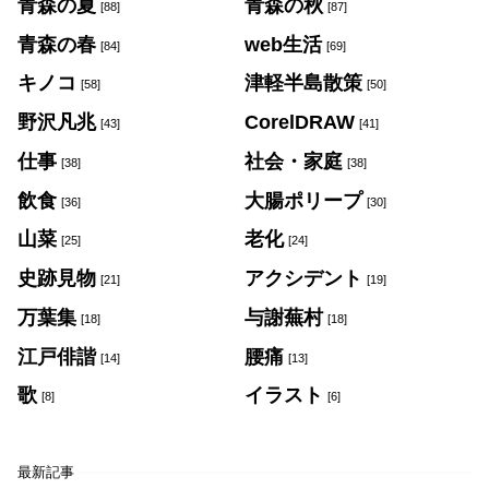
青森の夏
青森の秋
[88]
[87]
青森の春
web生活
[84]
[69]
キノコ
津軽半島散策
[58]
[50]
野沢凡兆
CorelDRAW
[43]
[41]
仕事
社会・家庭
[38]
[38]
飲食
大腸ポリープ
[36]
[30]
山菜
老化
[25]
[24]
史跡見物
アクシデント
[21]
[19]
万葉集
与謝蕪村
[18]
[18]
江戸俳諧
腰痛
[14]
[13]
歌
イラスト
[8]
[6]
最新記事