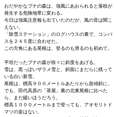
おだやかなブナの森は、強風にあおられると落枝が
発生する危険地帯に変わる。
今日は強風注意報も出ていたのだが、風の音は聞こ
えない。
「除雪ステーション」のログハウスの裏で、コンパ
スを２４５度に合わせた。
この方角にある尾根は、登るのも滑るのも初めて。
平坦だったブナの森が徐々に斜度をあげる。
雪は、黒っぽいザラメ雪と、斜面にまだらに残って
いる白い新雪。
尾根は、標高９００メートルあたりから急傾斜に。
でも、田代高原の「茶屋」裏の北東尾根に比べた
ら、まだ緩いほうだろう。
標高１０００メートルまで登っても、アオモリトド
マツの姿はない。