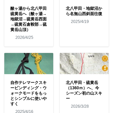
酸ヶ湯から北八甲田
北八甲田・地獄沼か
硫黄岳へ（酸ヶ湯→
ら名無山西斜面往復
地獄沼→硫黄岳西面
2025/4/19
→硫黄石倉鞍部→硫
黄岳山頂）
2026/4/25
自作テレマークスキ
北八甲田・硫黄岳
ービンディング・ウ
（1360ｍ）へ、今
ォークモードをもっ
シーズン初の山スキ
とシンプルに使いや
ー
すく
2026/3/28
2025/4/16