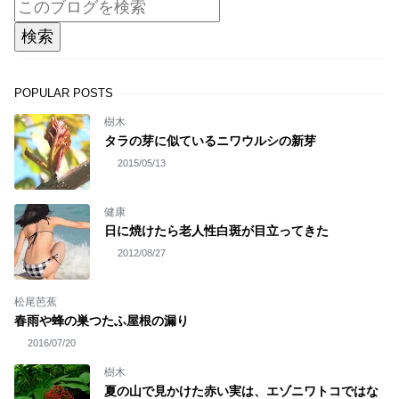
POPULAR POSTS
樹木
タラの芽に似ているニワウルシの新芽
2015/05/13
健康
日に焼けたら老人性白斑が目立ってきた
2012/08/27
松尾芭蕉
春雨や蜂の巣つたふ屋根の漏り
2016/07/20
樹木
夏の山で見かけた赤い実は、エゾニワトコではな