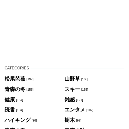
CATEGORIES
松尾芭蕉
山野草
[197]
[160]
青森の冬
スキー
[156]
[155]
健康
雑感
[154]
[121]
読書
エンタメ
[104]
[102]
ハイキング
樹木
[96]
[92]