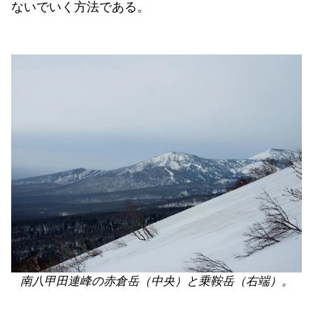
ないでいく方法である。
南八甲田連峰の赤倉岳（中央）と乗鞍岳（右端）。