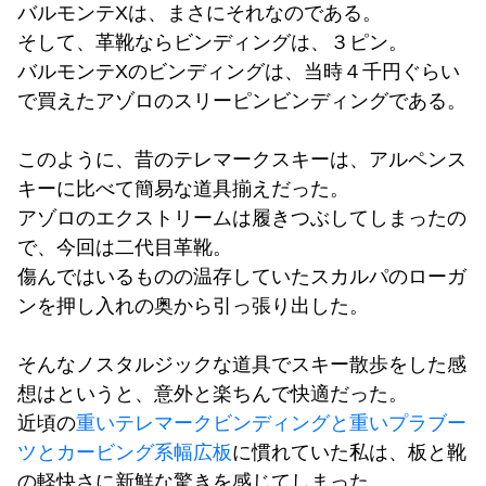
バルモンテXは、まさにそれなのである。
そして、革靴ならビンディングは、３ピン。
バルモンテXのビンディングは、当時４千円ぐらい
で買えたアゾロのスリーピンビンディングである。
このように、昔のテレマークスキーは、アルペンス
キーに比べて簡易な道具揃えだった。
アゾロのエクストリームは履きつぶしてしまったの
で、今回は二代目革靴。
傷んではいるものの温存していたスカルパのローガ
ンを押し入れの奥から引っ張り出した。
そんなノスタルジックな道具でスキー散歩をした感
想はというと、意外と楽ちんで快適だった。
近頃の
重いテレマークビンディングと重いプラブー
ツとカービング系幅広板
に慣れていた私は、板と靴
の軽快さに新鮮な驚きを感じてしまった。