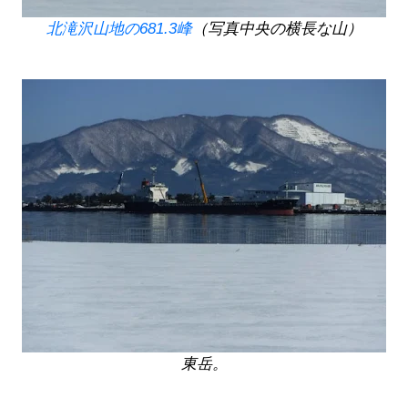
北滝沢山地の681.3峰
（写真中央の横長な山）
東岳。