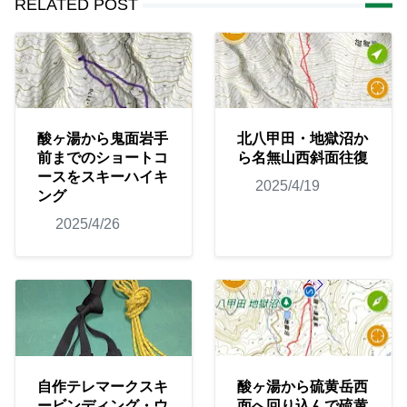
RELATED POST
酸ヶ湯から鬼面岩手
北八甲田・地獄沼か
前までのショートコ
ら名無山西斜面往復
ースをスキーハイキ
2025/4/19
ング
2025/4/26
自作テレマークスキ
酸ヶ湯から硫黄岳西
ービンディング・ウ
面へ回り込んで硫黄