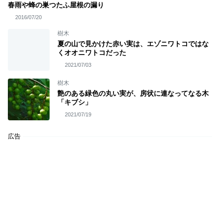
春雨や蜂の巣つたふ屋根の漏り
2016/07/20
樹木
夏の山で見かけた赤い実は、エゾニワトコではな
くオオニワトコだった
2021/07/03
樹木
艶のある緑色の丸い実が、房状に連なってなる木
「キブシ」
2021/07/19
広告