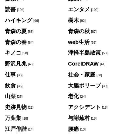
読書
エンタメ
[104]
[102]
ハイキング
樹木
[96]
[92]
青森の夏
青森の秋
[88]
[87]
青森の春
web生活
[84]
[69]
キノコ
津軽半島散策
[58]
[50]
野沢凡兆
CorelDRAW
[43]
[41]
仕事
社会・家庭
[38]
[38]
飲食
大腸ポリープ
[36]
[30]
山菜
老化
[25]
[24]
史跡見物
アクシデント
[21]
[18]
万葉集
与謝蕪村
[18]
[18]
江戸俳諧
腰痛
[14]
[13]