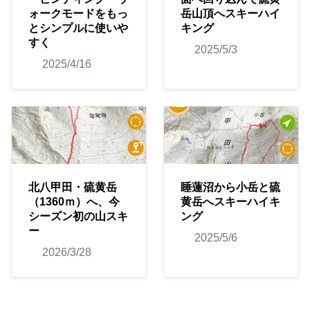
ォークモードをもっ
岳山頂へスキーハイ
とシンプルに使いや
キング
すく
2025/5/3
2025/4/16
北八甲田・硫黄岳
睡蓮沼から小岳と硫
（1360ｍ）へ、今
黄岳へスキーハイキ
シーズン初の山スキ
ング
ー
2025/5/6
2026/3/28