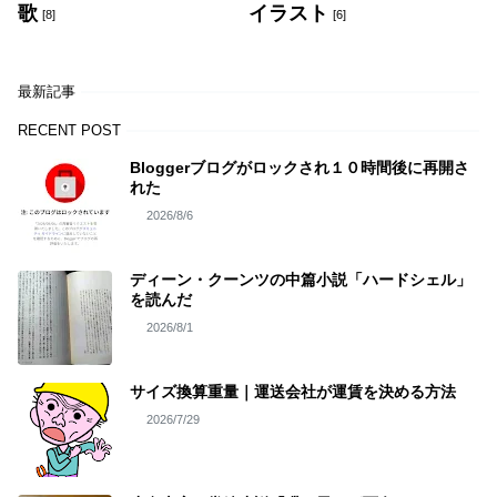
歌
イラスト
[8]
[6]
最新記事
RECENT POST
Bloggerブログがロックされ１０時間後に再開さ
れた
2026/8/6
ディーン・クーンツの中篇小説「ハードシェル」
を読んだ
2026/8/1
サイズ換算重量｜運送会社が運賃を決める方法
2026/7/29