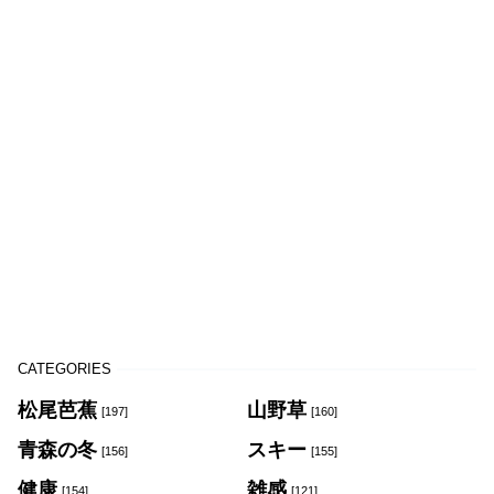
CATEGORIES
松尾芭蕉
山野草
[197]
[160]
青森の冬
スキー
[156]
[155]
健康
雑感
[154]
[121]